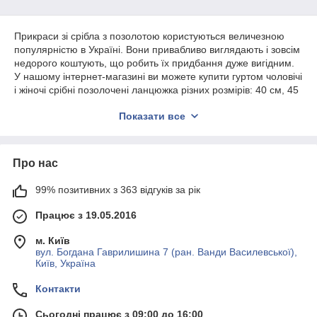
Прикраси зі срібла з позолотою користуються величезною
популярністю в Україні. Вони привабливо виглядають і зовсім
недорого коштують, що робить їх придбання дуже вигідним.
У нашому інтернет-магазині ви можете купити гуртом чоловічі
і жіночі срібні позолочені ланцюжка різних розмірів: 40 см, 45
см, 50 см, 55 см, 60 см, 65 см. В якості матеріалу для
Показати все
виготовлення використовується метал 925 проби. Ланцюг з
позолоченого срібла — відмінний товар, який точно не буде
довго лежати в очікуванні свого покупця.
Про нас
Чоловічі і жіночі срібні ланцюжки з
99% позитивних з 363 відгуків за рік
позолотою
Працює з 19.05.2016
У нашому каталозі ви знайдете стильні прикраси для
чоловіків, жінок і молодих дівчат. Покриті золотом срібні
м. Київ
ланцюжки — це недорогі ювелірні вироби, здатні доповнити
вул. Богдана Гаврилишина 7 (ран. Ванди Василевської),
практично будь-який образ. Така прикраса буде доречним на
Київ, Україна
шиї юної студентки і впевненою в собі бізнес-вумен.
Контакти
Реалізуємо гуртом чоловічі і жіночі позолочені ланцюжка
різного дизайну. Вибирайте панцирні плетіння, бісмарк,
Сьогодні працює з 09:00 до 16:00