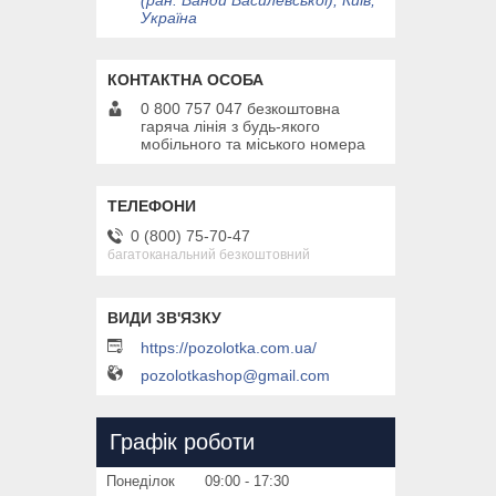
(ран. Ванди Василевської), Київ,
Україна
0 800 757 047 безкоштовна
гаряча лінія з будь-якого
мобільного та міського номера
0 (800) 75-70-47
багатоканальний безкоштовний
https://pozolotka.com.ua/
pozolotkashop@gmail.com
Графік роботи
Понеділок
09:00
17:30