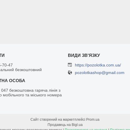
5-70-47
https://pozolotka.com.ua/
нальний безкоштовний
pozolotkashop@gmail.com
 047 безкоштовна гаряча лінія з
о мобільного та міського номера
Сайт створений на маркетплейсі
Prom.ua
Продавець на Bigl.ua
Позолотка - інтернет-магазин позолочених прикрас |
Поскаржитися на контент
|
Політика ко