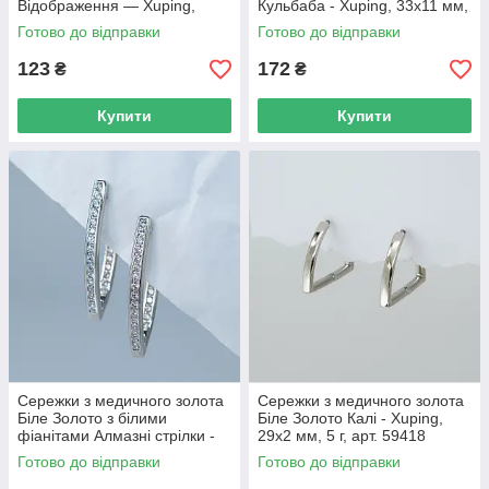
Відображення — Xuping,
Кульбаба - Xuping, 33х11 мм,
15×9 мм, 2.8 г, арт. 59402
8 г, арт. 59404
Готово до відправки
Готово до відправки
123
172
₴
₴
Купити
Купити
Сережки з медичного золота
Сережки з медичного золота
Біле Золото з білими
Біле Золото Калі - Xuping,
фіанітами Алмазні стрілки -
29х2 мм, 5 г, арт. 59418
DGS, 31х3 мм, 4.1 г, арт. 1181
Готово до відправки
Готово до відправки