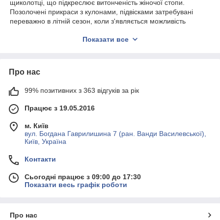
щиколотці, що підкреслює витонченість жіночої стопи.
Позолочені прикраси з кулонами, підвісками затребувані
переважно в літній сезон, коли з'являється можливість
постійно носити аксесуари.
Показати все
В інтернет-магазині ювелірну біжутерію можна купити оптом
недорого за кращою ціною в Україні. Браслети-ланцюжки на
ногу поставляються безпосередньо від виробника Xuping.
Про нас
Постійно в наявності тонкі, широкі моделі, декоровані
камінням, мідними вставками. Вироби з позолотою в
наявності на складі в Києві, що дозволяє їх замовити з самою
99% позитивних з 363 відгуків за рік
швидкою доставкою.
Працює з 19.05.2016
Позолочені браслети Xuping на ногу
м. Київ
вул. Богдана Гаврилишина 7 (ран. Ванди Василевської),
Київ, Україна
Відмітними особливостями позолочених браслетів Xuping на
ногу є гіпоалергенні якості. Навіть у процесі тривалого
Контакти
носіння прикраси з медичної сталі будуть комфортно
розташовуватися на щиколотці. Іншими перевагами біжутерії
Сьогодні працює з 09:00 до 17:30
з напиленням золота можна назвати:
Показати весь графік роботи
стійкість до стирання, вигоряння;
високу механічну міцність до розривів та іншим
Про нас
видам деформації;