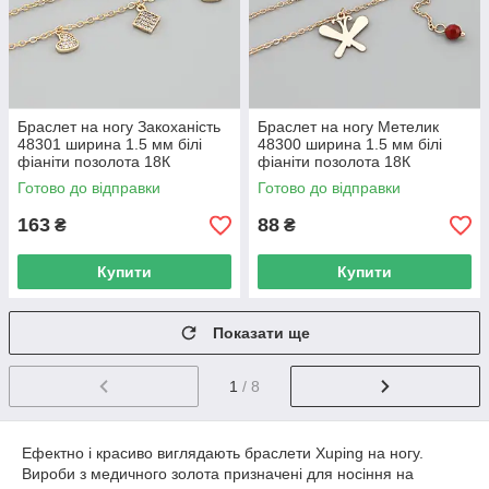
Браслет на ногу Закоханість
Браслет на ногу Метелик
48301 ширина 1.5 мм білі
48300 ширина 1.5 мм білі
фіаніти позолота 18К
фіаніти позолота 18К
довжина 23+3
довжина 24+5
Готово до відправки
Готово до відправки
163
88
₴
₴
Купити
Купити
Показати ще
1
/ 8
Ефектно і красиво виглядають браслети Xuping на ногу.
Вироби з медичного золота призначені для носіння на