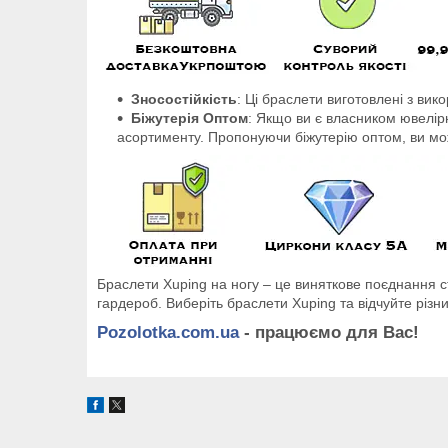
Зносостійкість
: Ці браслети виготовлені з вик
Біжутерія Оптом
: Якщо ви є власником ювелір
асортименту. Пропонуючи біжутерію оптом, ви мож
Браслети Xuping на ногу – це виняткове поєднання ст
гардероб. Виберіть браслети Xuping та відчуйте різн
Pozolotka.com.ua
- працюємо для Вас!