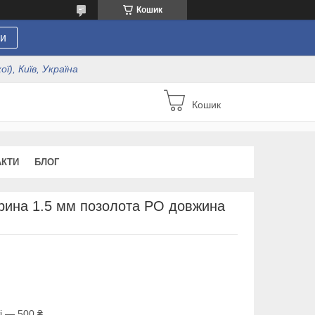
Кошик
и
ї), Київ, Україна
Кошик
АКТИ
БЛОГ
рина 1.5 мм позолота РО довжина
і — 500 ₴