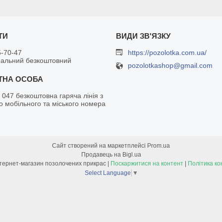
5-70-47
https://pozolotka.com.ua/
нальний безкоштовний
pozolotkashop@gmail.com
 047 безкоштовна гаряча лінія з
о мобільного та міського номера
Сайт створений на маркетплейсі
Prom.ua
Продавець на Bigl.ua
Позолотка - інтернет-магазин позолочених прикрас |
Поскаржитися на контент
|
Політика ко
Select Language
▼