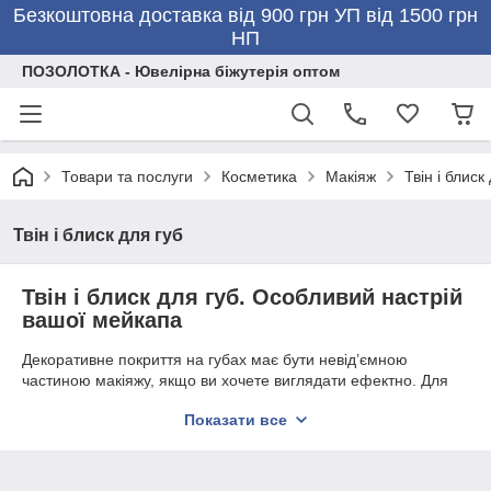
Безкоштовна доставка від 900 грн УП від 1500 грн
НП
ПОЗОЛОТКА - Ювелірна біжутерія оптом
Товари та послуги
Косметика
Макіяж
Твін і блиск
Твін і блиск для губ
Твін і блиск для губ. Особливий настрій
вашої мейкапа
Декоративне покриття на губах має бути невід’ємною
частиною макіяжу, якщо ви хочете виглядати ефектно. Для
цього ви можете вибрати прозорий або нюдовий блиск. Також
Показати все
рекомендується звернути увагу на
корейський твінт
У
нашому інтернет-магазині "Помадка" ця продукція
представлена у великій різноманітності. Ви можете
переконатися в цьому, ознайомившись з каталогом.