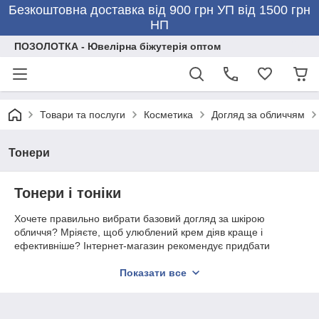
Безкоштовна доставка від 900 грн УП від 1500 грн
НП
ПОЗОЛОТКА - Ювелірна біжутерія оптом
Товари та послуги
Косметика
Догляд за обличчям
Тонери
Тонери і тоніки
Хочете правильно вибрати базовий догляд за шкірою
обличчя? Мріяєте, щоб улюблений крем діяв краще і
ефективніше? Інтернет-магазин рекомендує придбати
відповідний тонік або
тонер (Корея)
. Такий засіб
використовують на перехідному етапі, між очищенням і
Показати все
утримуванням. Воно посилює дію кремів і сироватки, а також
поліпшує стан і зовнішній вигляд шкіри.