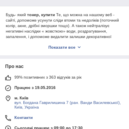
Будь- який
тонер, купити
Те, що можна на нашому веб -
сайті, допоможе усунути сліди втоми та недоліків (поточний
колір, акне, дрібні зморшки тощо). А також нейтралізує
негативні наслідки « жовсткою» води, роздратування,
запалення, і допоможе видалити залишки декоративної
косметики, які залишилися глибоко в порах після первинного
Показати все
очищення шкіри. У цій теці ви знайдете величезний вибір
товарів з відомих брендів: Etude House, Mamonde, Ottie,
Somebumi, Bonajour, Graymeline, Secret Key і d. А також ви
можете вибрати ідеальний засіб за типом вашої шкіри.
Про нас
Корейські тонери і тоніки для обличчя,
особливо
99% позитивних з 363 відгуків за рік
Працює з 19.05.2016
Не знаєте, що таке
Корейський тонік для обличчя
Це
спеціальна рідина, яка зазвичай не містить спирту, з легким
м. Київ
приємним ароматом. Її головна мета — підвищити тонус
вул. Богдана Гаврилишина 7 (ран. Ванди Василевської),
шкіри, надати їй свіжості, пружності та еластичності. Крім
Київ, Україна
того, існує ряд додаткових завдань: відновити баланс води в
клітинах, зменшити запалення, попередити появу нових
Контакти
прищів і д.
Сьогодні працює з 09:00 до 17:30