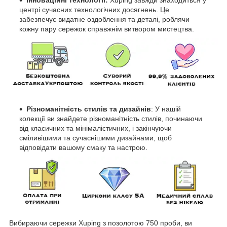
Інноваційні технології:
Xuping завжди знаходиться у
центрі сучасних технологічних досягнень. Це
забезпечує видатне оздоблення та деталі, роблячи
кожну пару сережок справжнім витвором мистецтва.
Різноманітність стилів та дизайнів
: У нашій
колекції ви знайдете різноманітність стилів, починаючи
від класичних та мінімалістичних, і закінчуючи
сміливішими та сучаснішими дизайнами, щоб
відповідати вашому смаку та настрою.
Вибираючи сережки Xuping з позолотою 750 проби, ви