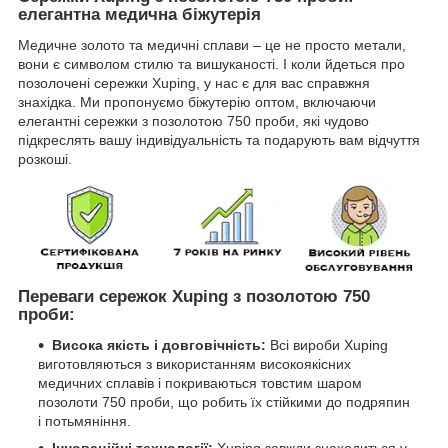
елегантна медична біжутерія
Медичне золото та медичні сплави – це не просто метали,
вони є символом стилю та вишуканості. І коли йдеться про
позолочені сережки Xuping, у нас є для вас справжня
знахідка. Ми пропонуємо біжутерію оптом, включаючи
елегантні сережки з позолотою 750 проби, які чудово
підкреслять вашу індивідуальність та подарують вам відчуття
розкоші.
Переваги сережок Xuping з позолотою 750
проби:
Висока якість і довговічність:
Всі вироби Xuping
виготовляються з використанням високоякісних
медичних сплавів і покриваються товстим шаром
позолоти 750 проби, що робить їх стійкими до подряпин
і потьмяніння.