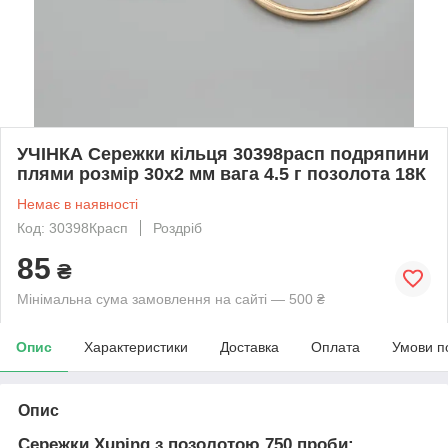
УЧІНКА Сережки кільця 30398расп подряпини
плями розмір 30х2 мм вага 4.5 г позолота 18К
Немає в наявності
Код: 30398Красп
Роздріб
85
₴
Мінімальна сума замовлення на сайті — 500 ₴
Опис
Характеристики
Доставка
Оплата
Умови п
Опис
Сережки Xuping з позолотою 750 проби: