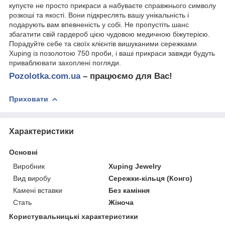
купуєте не просто прикраси а набуваєте справжнього символу
розкоші та якості. Вони підкреслять вашу унікальність і
подарують вам впевненість у собі. Не пропустіть шанс
збагатити свій гардероб цією чудовою медичною біжутерією.
Порадуйте себе та своїх клієнтів вишуканими сережками
Xuping із позолотою 750 проби, і ваші прикраси завжди будуть
приваблювати захоплені погляди.
Pozolotka.com.ua
– працюємо для Вас!
Приховати
Характеристики
Основні
Виробник
Xuping Jewelry
Вид виробу
Сережки-кільця (Конго)
Камені вставки
Без каміння
Стать
Жіноча
Користувальницькі характеристики