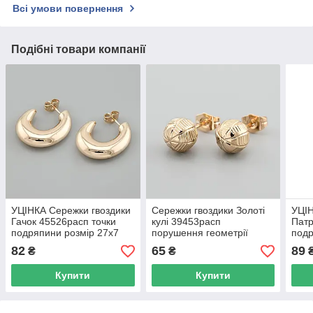
Всі умови повернення
Подібні товари компанії
УЦІНКА Сережки гвоздики
Сережки гвоздики Золоті
УЦІН
Гачок 45526расп точки
кулі 39453расп
Патр
подряпини розмір 27х7
порушення геометрії
подр
мм вага 4.2 г позолота
малюнка розмір 9х9 мм
48х1
82
65
89
₴
₴
18К
вага 2.4 г позолота 18К
позо
Купити
Купити