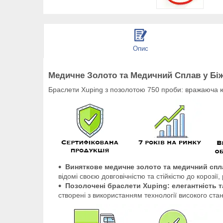
Опис
Медичне Золото та Медичний Сплав у Біж
Браслети Xuping з позолотою 750 проби: вражаюча ю
Виняткове медичне золото та медичний спл
відомі своєю довговічністю та стійкістю до корозі
Позолочені браслети Xuping: елегантність т
створені з використанням технології високого ст