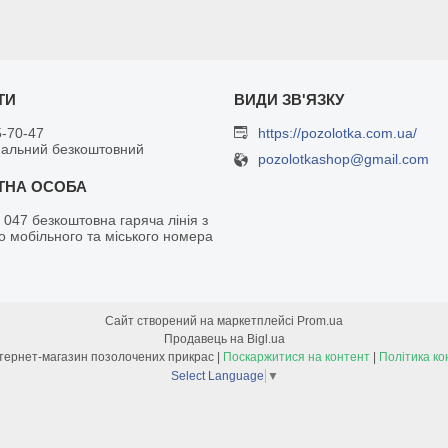
5-70-47
https://pozolotka.com.ua/
нальний безкоштовний
pozolotkashop@gmail.com
 047 безкоштовна гаряча лінія з
о мобільного та міського номера
Сайт створений на маркетплейсі
Prom.ua
Продавець на Bigl.ua
Позолотка - інтернет-магазин позолочених прикрас |
Поскаржитися на контент
|
Політика ко
Select Language
▼