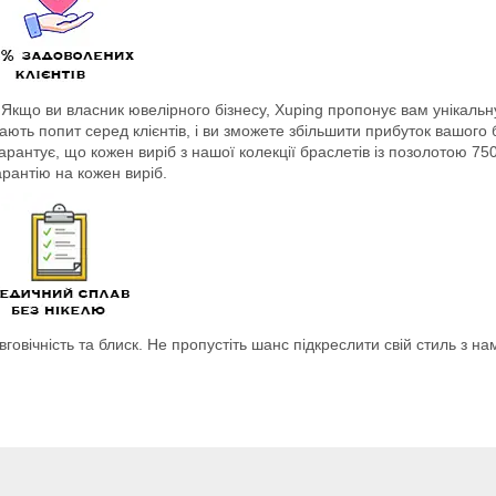
 Якщо ви власник ювелірного бізнесу, Xuping пропонує вам унікальн
ють попит серед клієнтів, і ви зможете збільшити прибуток вашого б
гарантує, що кожен виріб з нашої колекції браслетів із позолотою 7
рантію на кожен виріб.
говічність та блиск. Не пропустіть шанс підкреслити свій стиль з на