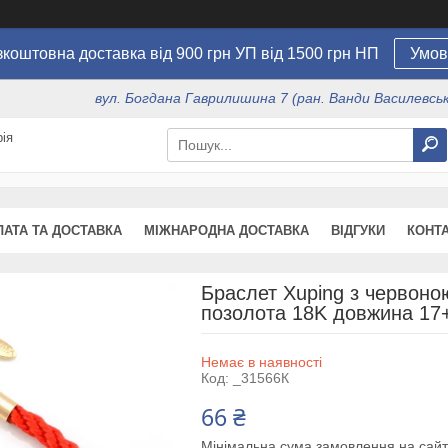
коштовна доставка від 900 грн УП від 1500 грн НП
Умов
вул. Богдана Гаврилишина 7 (ран. Ванди Василевсько
ія
ЛАТА ТА ДОСТАВКА
МІЖНАРОДНА ДОСТАВКА
ВІДГУКИ
КОНТ
Браслет Xuping з червон
позолота 18K довжина 17
Немає в наявності
Код:
_31566К
66 ₴
Мінімальна сума замовлення на сайт