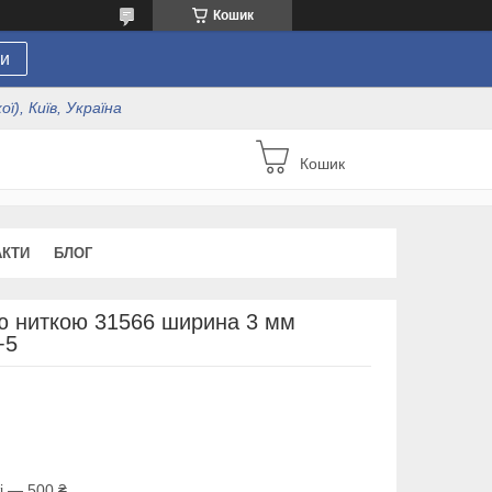
Кошик
и
ї), Київ, Україна
Кошик
АКТИ
БЛОГ
ою ниткою 31566 ширина 3 мм
+5
і — 500 ₴