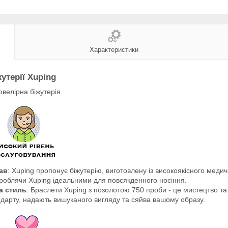
Характеристики
утерії Xuping
велірна біжутерія
ав
: Xuping пропонує біжутерію, виготовлену із високоякісного меди
ї, роблячи Xuping ідеальними для повсякденного носіння.
а стиль
: Браслети Xuping з позолотою 750 проби - це мистецтво та
андарту, надають вишуканого вигляду та сяйва вашому образу.