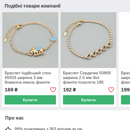
Подібні товари компанії
Браслет Індійський слон
Браслет Сердечка 50868
Брас
45933 ширина 3 мм
ширина 2.5 мм білі
шири
блакитна емаль фіаніти
фіаніти позолота 18К
фіан
позолота 18К довжина
довжина 17+3
довж
169
192
199
₴
₴
17+3
Купити
Купити
Про нас
99% позитивних з 363 відгуків за рік