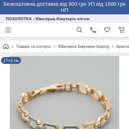
Безкоштовна доставка від 900 грн УП від 1500 грн
НП
ПОЗОЛОТКА - Ювелірна біжутерія оптом
Товари та послуги
Ювелірна біжутерія Xuping
Брасле
17+2 см