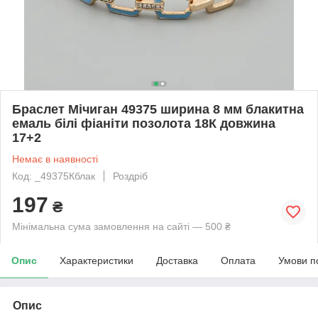
Браслет Мічиган 49375 ширина 8 мм блакитна
емаль білі фіаніти позолота 18К довжина
17+2
Немає в наявності
Код: _49375Кблак
Роздріб
197
₴
Мінімальна сума замовлення на сайті — 500 ₴
Опис
Характеристики
Доставка
Оплата
Умови п
Опис