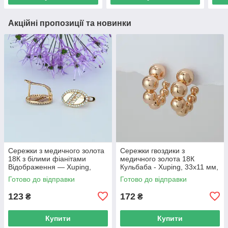
Акційні пропозиції та новинки
Сережки з медичного золота
Сережки гвоздики з
18К з білими фіанітами
медичного золота 18К
Відображення — Xuping,
Кульбаба - Xuping, 33х11 мм,
15×9 мм, 2.8 г, арт. 59402
8 г, арт. 59404
Готово до відправки
Готово до відправки
123
172
₴
₴
Купити
Купити