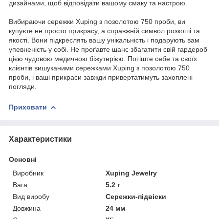
дизайнами, щоб відповідати вашому смаку та настрою.
Вибираючи сережки Xuping з позолотою 750 проби, ви
купуєте не просто прикрасу, а справжній символ розкоші та
якості. Вони підкреслять вашу унікальність і подарують вам
упевненість у собі. Не проґавте шанс збагатити свій гардероб
цією чудовою медичною біжутерією. Потіште себе та своїх
клієнтів вишуканими сережками Xuping з позолотою 750
проби, і ваші прикраси завжди привертатимуть захоплені
погляди.
Приховати
Характеристики
Основні
Виробник
Xuping Jewelry
Вага
5.2 г
Вид виробу
Сережки-підвіски
Довжина
24 мм