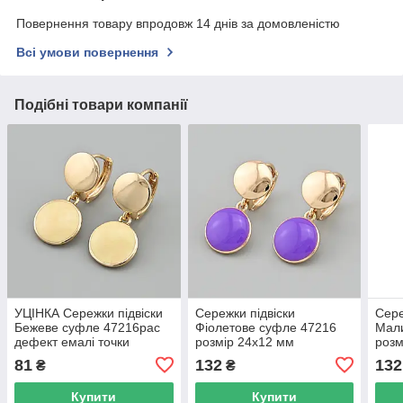
Повернення товару впродовж 14 днів за домовленістю
Всі умови повернення
Подібні товари компанії
УЦІНКА Сережки підвіски
Сережки підвіски
Сере
Бежеве суфле 47216рас
Фіолетове суфле 47216
Мал
дефект емалі точки
розмір 24х12 мм
розм
подряпини розмір 24х12
фіолетова емаль вага 5.2
емал
81
132
132
₴
₴
мм бежева емаль вага
г позолота 18К
18К
Купити
Купити