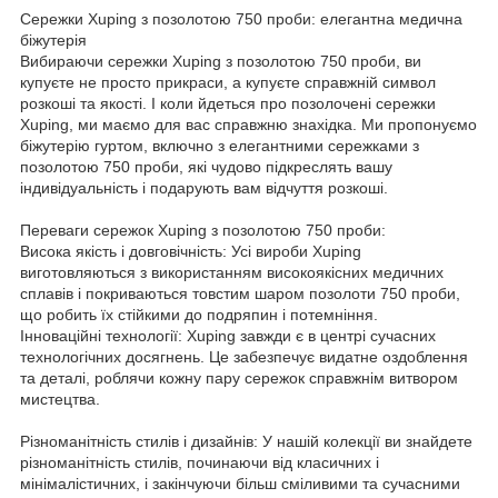
Сережки Xuping з позолотою 750 проби: елегантна медична
біжутерія
Вибираючи сережки Xuping з позолотою 750 проби, ви
купуєте не просто прикраси, а купуєте справжній символ
розкоші та якості. І коли йдеться про позолочені сережки
Xuping, ми маємо для вас справжню знахідка. Ми пропонуємо
біжутерію гуртом, включно з елегантними сережками з
позолотою 750 проби, які чудово підкреслять вашу
індивідуальність і подарують вам відчуття розкоші.
Переваги сережок Xuping з позолотою 750 проби:
Висока якість і довговічність: Усі вироби Xuping
виготовляються з використанням високоякісних медичних
сплавів і покриваються товстим шаром позолоти 750 проби,
що робить їх стійкими до подряпин і потемніння.
Інноваційні технології: Xuping завжди є в центрі сучасних
технологічних досягнень. Це забезпечує видатне оздоблення
та деталі, роблячи кожну пару сережок справжнім витвором
мистецтва.
Різноманітність стилів і дизайнів: У нашій колекції ви знайдете
різноманітність стилів, починаючи від класичних і
мінімалістичних, і закінчуючи більш сміливими та сучасними