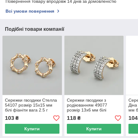
Повернення товару впродовж 14 днів за домовленістю
Всі умови повернення
Подібні товари компанії
Сережки гвоздики Стелла
Сережки гвоздики з
Сере
54107 розмір 15х15 мм
родіюванням 49077
Діна
білі фіаніти вага 2.5 г
розмір 13х6 мм білі
мм б
позолота 18К
фіаніти вага 2.5 г
позо
103
118
104
₴
₴
позолота 18К
Купити
Купити