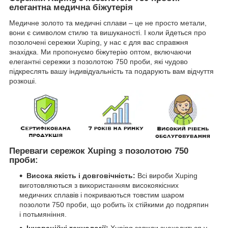
елегантна медична біжутерія
Медичне золото та медичні сплави – це не просто метали,
вони є символом стилю та вишуканості. І коли йдеться про
позолочені сережки Xuping, у нас є для вас справжня
знахідка. Ми пропонуємо біжутерію оптом, включаючи
елегантні сережки з позолотою 750 проби, які чудово
підкреслять вашу індивідуальність та подарують вам відчуття
розкоші.
Переваги сережок Xuping з позолотою 750
проби:
Висока якість і довговічність:
Всі вироби Xuping
виготовляються з використанням високоякісних
медичних сплавів і покриваються товстим шаром
позолоти 750 проби, що робить їх стійкими до подряпин
і потьмяніння.