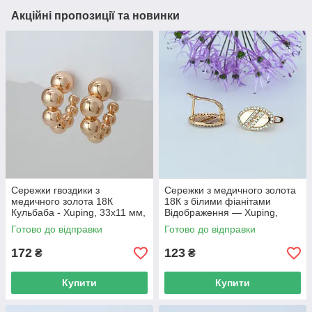
Акційні пропозиції та новинки
Сережки гвоздики з
Сережки з медичного золота
медичного золота 18К
18К з білими фіанітами
Кульбаба - Xuping, 33х11 мм,
Відображення — Xuping,
8 г, арт. 59404
15×9 мм, 2.8 г, арт. 59402
Готово до відправки
Готово до відправки
172
123
₴
₴
Купити
Купити