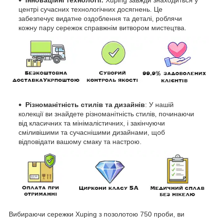
Інноваційні технології:
Xuping завжди знаходиться у
центрі сучасних технологічних досягнень. Це
забезпечує видатне оздоблення та деталі, роблячи
кожну пару сережок справжнім витвором мистецтва.
Різноманітність стилів та дизайнів
: У нашій
колекції ви знайдете різноманітність стилів, починаючи
від класичних та мінімалістичних, і закінчуючи
сміливішими та сучаснішими дизайнами, щоб
відповідати вашому смаку та настрою.
Вибираючи сережки Xuping з позолотою 750 проби, ви