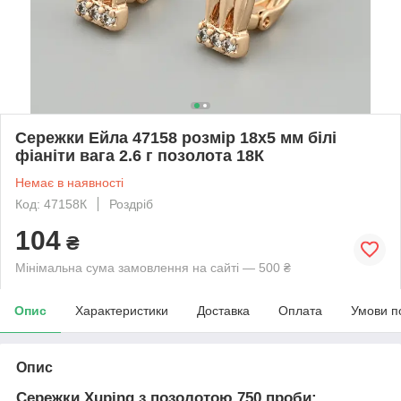
Сережки Ейла 47158 розмір 18х5 мм білі
фіаніти вага 2.6 г позолота 18К
Немає в наявності
Код: 47158К
Роздріб
104
₴
Мінімальна сума замовлення на сайті — 500 ₴
Опис
Характеристики
Доставка
Оплата
Умови п
Опис
Сережки Xuping з позолотою 750 проби: