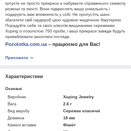
купуєте не просто прикраси а набуваєте справжнього символу
розкоші та якості. Вони підкреслять вашу унікальність і
подарують вам впевненість у собі. Не пропустіть шанс
збагатити свій гардероб цією чудовою медичною біжутерією.
Порадуйте себе та своїх клієнтів вишуканими сережками
Xuping із позолотою 750 проби, і ваші прикраси завжди будуть
приваблювати захоплені погляди.
Pozolotka.com.ua
– працюємо для Вас!
Приховати
Характеристики
Основні
Виробник
Xuping Jewelry
Вага
2.6 г
Вид виробу
Сережки класичні
Довжина
18 мм
Камені вставки
Фіаніт