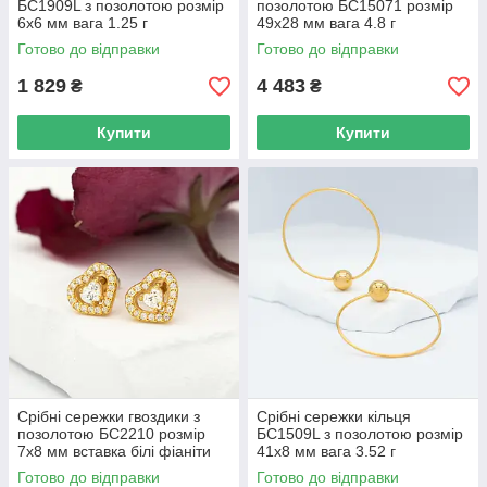
БС1909L з позолотою розмір
позолотою БС15071 розмір
6х6 мм вага 1.25 г
49х28 мм вага 4.8 г
Готово до відправки
Готово до відправки
1 829
4 483
₴
₴
Купити
Купити
Срібні сережки гвоздики з
Срібні сережки кільця
позолотою БС2210 розмір
БС1509L з позолотою розмір
7х8 мм вставка білі фіаніти
41х8 мм вага 3.52 г
вага 1.58 г
Готово до відправки
Готово до відправки