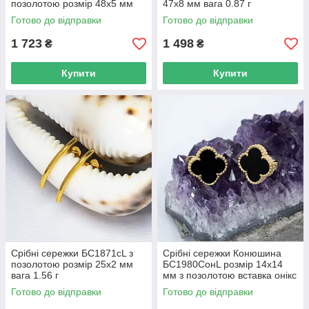
позолотою розмір 48х5 мм
47х8 мм вага 0.87 г
вага 0.8 г
Готово до відправки
Готово до відправки
1 723
1 498
₴
₴
Купити
Купити
Срібні сережки БС1871сL з
Срібні сережки Конюшина
позолотою розмір 25х2 мм
БС1980СонL розмір 14х14
вага 1.56 г
мм з позолотою вставка онікс
вага 4.38 г
Готово до відправки
Готово до відправки