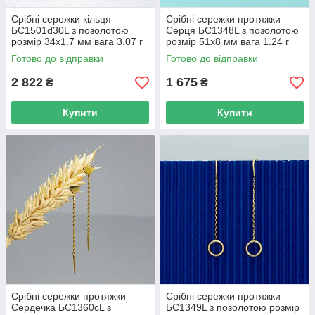
Срібні сережки кільця
Срібні сережки протяжки
БС1501d30L з позолотою
Серця БС1348L з позолотою
розмір 34х1.7 мм вага 3.07 г
розмір 51х8 мм вага 1.24 г
Готово до відправки
Готово до відправки
2 822
1 675
₴
₴
Купити
Купити
Срібні сережки протяжки
Срібні сережки протяжки
Сердечка БС1360сL з
БС1349L з позолотою розмір