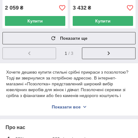
2 059
3 432
₴
₴
Купити
Купити
Показати ще
1
/ 3
Хочете дешево купити стильні срібні прикраси з позолотою?
Тоді ви звернулися за потрібною адресою. В інтернет-
магазині «Позолотка» представлений широкий вибір
ювелірних виробів для жінок і дівчат. Позолочені сережки зі
срібла з фіанатами або без каменів недорого коштують і
приголомшливо виглядають у вухах. Замовити їх можна в
Показати все
Києві, де знаходиться офіс компанії, або в будь-якому іншому
місті в Україні. Доставка працює дуже швидко. Реалізуємо
сережки з позолоченого срібла 925 проби без каменів або з
фіанітами виключно гуртом. Інформацію про наявність
Про нас
товару на складі уточнюйте по телефону.