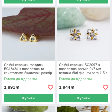
Срібні сережки гвоздики
Срібні сережки БС2097 з
БС1848L з позолотою та
позолотою розмір 9х7 мм
кристалами Swarovski розмір
вставка білі фіаніти вага 1.5 г
5х5 мм вага 1.35 г
Готово до відправки
Готово до відправки
1 891
1 944
₴
₴
Купити
Купити