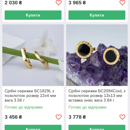
2 030
3 965
₴
₴
Купити
Купити
Срібні сережки БС1829L з
Срібні сережки БС2094СонL з
позолотою розмір 22х4 мм
позолотою розмір 13х13 мм
вага 3.56 г
вставка онікс вага 3.84 г
Готово до відправки
Готово до відправки
3 456
3 778
₴
₴
Купити
Купити