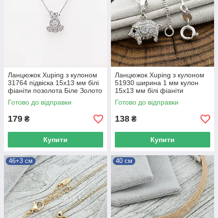
Ланцюжок Xuping з кулоном
Ланцюжок Xuping з кулоном
31764 підвіска 15х13 мм білі
51930 ширина 1 мм кулон
фіаніти позолота Біле Золото
15х13 мм білі фіаніти
довжина 44+5
позолота Біле Золото
Готово до відправки
Готово до відправки
довжина 45
179
138
₴
₴
Купити
Купити
46+3 см
40 см