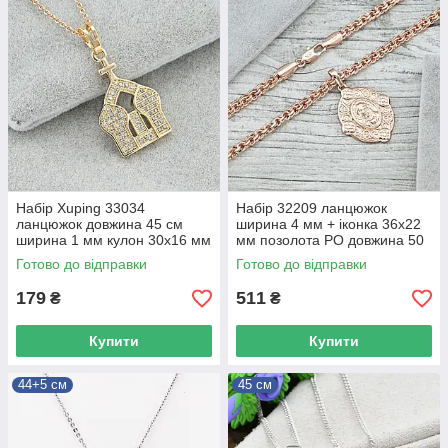
Набір Xuping 33034
Набір 32209 ланцюжок
ланцюжок довжина 45 см
ширина 4 мм + іконка 36х22
ширина 1 мм кулон 30х16 мм
мм позолота РО довжина 50
білі фіаніти позолота 18К
Готово до відправки
Готово до відправки
довжина 45
179
511
₴
₴
Купити
Купити
44+5 см
45 см