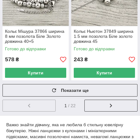
Кольє Мішура 37866 ширина
Кольє Ньютон 37849 ширина
8 мм позолота Біле Золото
1.5 мм позолота Біле золото
довжина 40+5
довжина 45
Готово до відправки
Готово до відправки
578
243
₴
₴
Купити
Купити
Показати ще
1
/ 22
Важко знайти дівчину, яка не любила б стильну ювелірну
біжутерію. Ніжні ланцюжки з кулонами і мініатюрними
підвісками, масивні позолочені намиста, невагомі ланцюжки з