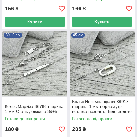
156
166
₴
₴
Купити
Купити
39+5 см
45 см
Кольє Неземна краса 36918
Кольє Маркіза 36786 ширина
ширина 1 мм перламутр
1 мм Сталь довжина 39+5
вставка позолота Біле Золото
довжина 45
Готово до відправки
Готово до відправки
180
205
₴
₴