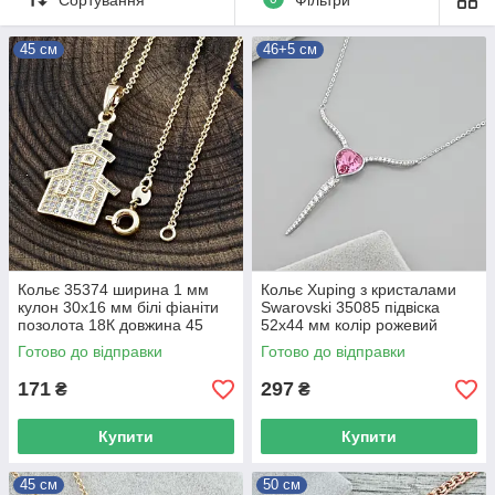
45 см
46+5 см
Кольє 35374 ширина 1 мм
Кольє Xuping з кристалами
кулон 30х16 мм білі фіаніти
Swarovski 35085 підвіска
позолота 18К довжина 45
52х44 мм колір рожевий
позолота Біле Золото
Готово до відправки
Готово до відправки
довжина 46+5
171
297
₴
₴
Купити
Купити
45 см
50 см