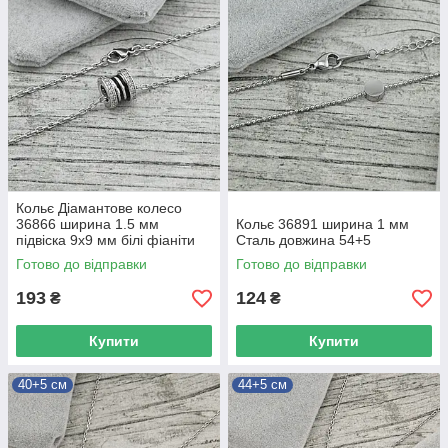
Кольє Діамантове колесо
36866 ширина 1.5 мм
Кольє 36891 ширина 1 мм
підвіска 9х9 мм білі фіаніти
Сталь довжина 54+5
позолота Біле Золото
Готово до відправки
Готово до відправки
довжина 45
193
124
₴
₴
Купити
Купити
40+5 см
44+5 см