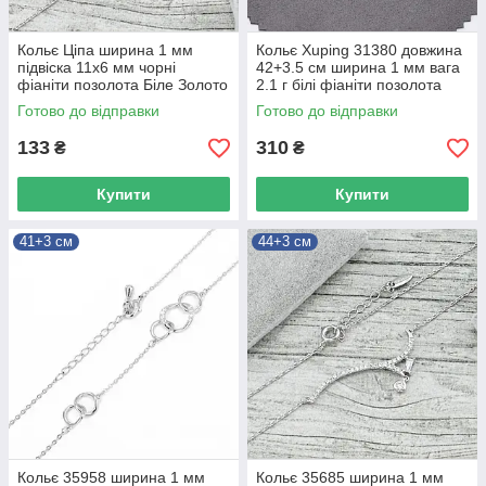
Кольє Ціпа ширина 1 мм
Кольє Xuping 31380 довжина
підвіска 11х6 мм чорні
42+3.5 см ширина 1 мм вага
фіаніти позолота Біле Золото
2.1 г білі фіаніти позолота
довжина 46+3
Біле Золото довжина 42+3.5
Готово до відправки
Готово до відправки
133
310
₴
₴
Купити
Купити
41+3 см
44+3 см
Кольє 35958 ширина 1 мм
Кольє 35685 ширина 1 мм