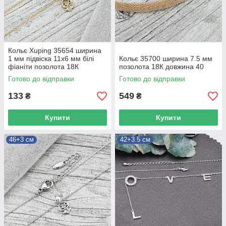
Кольє Xuping 35654 ширина
1 мм підвіска 11х6 мм білі
Кольє 35700 ширина 7.5 мм
фіаніти позолота 18К
позолота 18К довжина 40
довжина 46+3
Готово до відправки
Готово до відправки
133
549
₴
₴
Купити
Купити
46+3 см
42+3.5 см