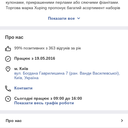
кулонами, прикрашеними перлами або сяючими фіанітами.
Торгова марка Xuping пропонує багатий асортимент наборів
жіночих прикрас з ювелірного сплаву, вкритого медичним
Показати все
золотом.
В даному розділі нашого інтернет-магазину, ми зібрали
кращу продукцію цього бренду. В наявності сучасні
Про нас
комплекти без каменів від «Ксюпинг». Вони виконані під
золото, виглядають як елітні ювелірні вироби 750 проби.
Також у нас можна недорого купити модні кольє з
99% позитивних з 363 відгуків за рік
камінням різних відтінків, які чудово підійдуть на подарунок.
Працює з 19.05.2016
Продукція доступна для придбання, як поштучно, так і
гуртом. Пропонуємо найкращі ціни на позолочену біжутерію в
м. Київ
Україні.
вул. Богдана Гаврилишина 7 (ран. Ванди Василевської),
Київ, Україна
Позолочені ланцюжки з
Контакти
підвісками, кулонами Xuping
Сьогодні працює з 09:00 до 16:00
Показати весь графік роботи
Сучасні тренди зробили витончені позолочені кольє з
підвісками обов'язковою частиною іміджу модних
дівчат. Підвіски на тонких ланцюжках можуть бути
прикрашені перлами або фионитами, виконані у формі
Про нас
пелюсток, зірочок, абстрактних фігур.