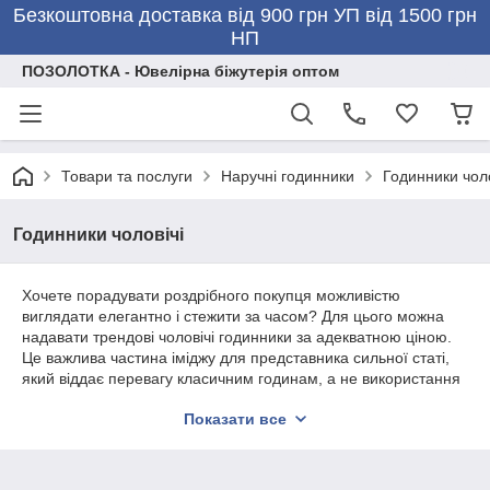
Безкоштовна доставка від 900 грн УП від 1500 грн
НП
ПОЗОЛОТКА - Ювелірна біжутерія оптом
Товари та послуги
Наручні годинники
Годинники чоло
Годинники чоловічі
Хочете порадувати роздрібного покупця можливістю
виглядати елегантно і стежити за часом? Для цього можна
надавати трендові чоловічі годинники за адекватною ціною.
Це важлива частина іміджу для представника сильної статі,
який віддає перевагу класичним годинам, а не використання
смартфона для перевірки часу.
Показати все
Виробництво наручних атрибутів пішло настільки далеко, що
кожен хлопець з легкістю підбере годинник недорого в будь-
якому дизайні та матеріалі. Мрієте про те, щоб у вашому