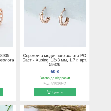
58905
Сережки з медичного золота РО
озолота
Баст - Xuping, 13х3 мм, 1.7 г, арт.
59826
60 ₴
Готово до відправки
59826РО
Купити