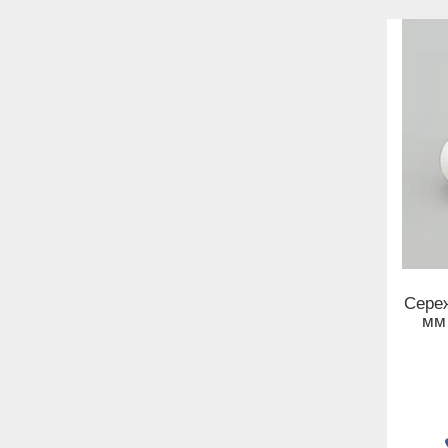
Сереж
мм 