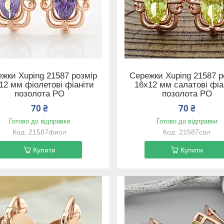
жки Xuping 21587 розмір
Сережки Xuping 21587 р
12 мм фіолетові фіаніти
16х12 мм салатові фіа
позолота РО
позолота РО
70 ₴
70 ₴
Готово до відправки
Готово до відправки
21587фиол
21587сал
Купити
Купити