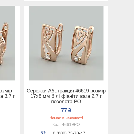
озмір
Сережки Абстракція 46619 розмір
а 3.7 г
17х8 мм білі фіаніти вага 2.7 г
позолота РО
77 ₴
Немає в наявності
46619РО
0 (800) 75-70-47