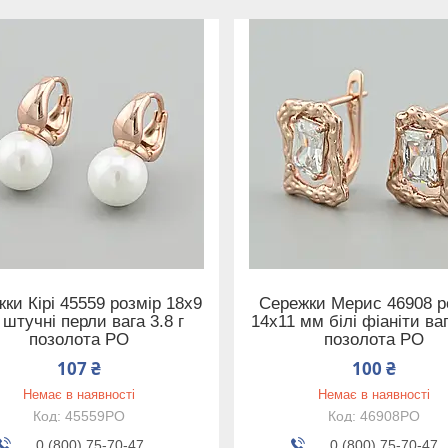
ки Кірі 45559 розмір 18х9
Сережки Мерис 46908 р
штучні перли вага 3.8 г
14х11 мм білі фіаніти ваг
позолота РО
позолота РО
107 ₴
100 ₴
Немає в наявності
Немає в наявності
45559РО
46908РО
0 (800) 75-70-47
0 (800) 75-70-47