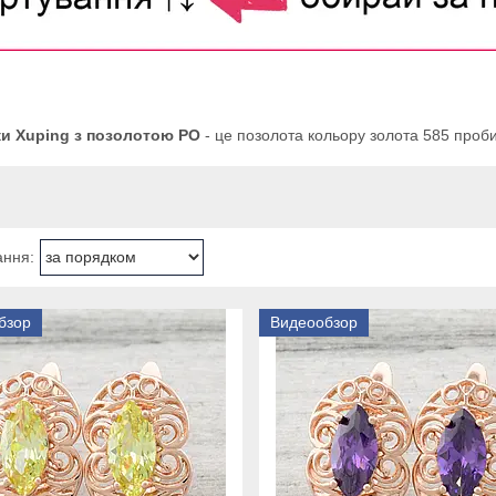
и Xuping з позолотою РО
- це позолота кольору золота 585 проби
бзор
Видеообзор