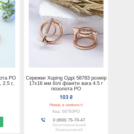
лота РО
Сережки Xuping Одрі 58783 розмір
2.5 г,
17х16 мм білі фіаніти вага 4.5 г
позолота РО
103 ₴
Немає в наявності
58783РО
0 (800) 75-70-47
багатоканальний
безкоштовний