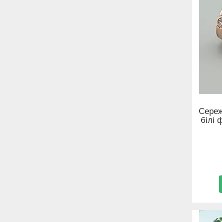
Сереж
білі 