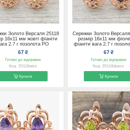
ки Золото Версаля 25118
Сережки Золото Версаля
ір 16х11 мм жовті фіаніти
розмір 16х11 мм фіоле
ага 2.7 г позолота РО
фіаніти вага 2.7 г позол
67 ₴
67 ₴
Готово до відправки
Готово до відправки
25118жёл
25118фиол
Купити
Купити