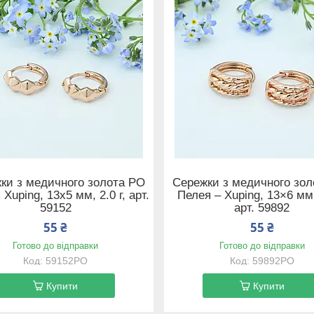
ки з медичного золота РО
Сережки з медичного зо
 Xuping, 13х5 мм, 2.0 г, арт.
Пелея – Xuping, 13×6 мм, 
59152
арт. 59892
55 ₴
55 ₴
Готово до відправки
Готово до відправки
59152РО
59892РО
Купити
Купити