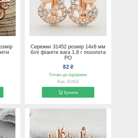
озмір
Сережки 31452 розмір 14х8 мм
ніти
білі фіаніти вага 1.8 г позолота
РО
82 ₴
Готово до відправки
31452
Купити