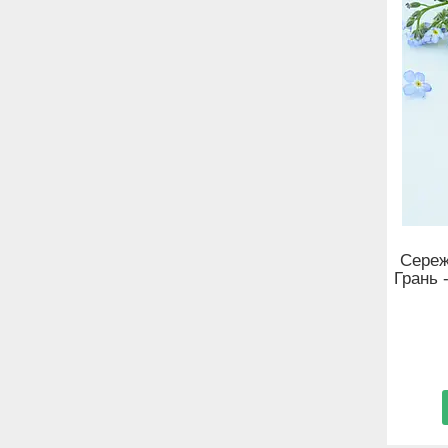
Сереж
Грань -