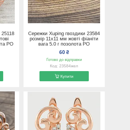
 25118
Сережки Xuping гвоздики 23584
тові
розмір 11х11 мм жовті фіаніти
ота РО
вага 5.0 г позолота РО
60 ₴
Готово до відправки
23584жел
Купити