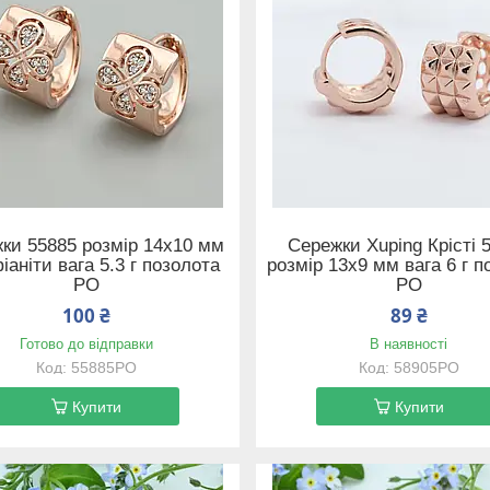
ки 55885 розмір 14х10 мм
Сережки Xuping Крісті 
фіаніти вага 5.3 г позолота
розмір 13х9 мм вага 6 г п
РО
РО
100 ₴
89 ₴
Готово до відправки
В наявності
55885РО
58905РО
Купити
Купити