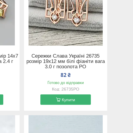
мір 14х7
Сережки Слава Україні 26735
 2.4 г
розмір 19х12 мм білі фіаніти вага
3.0 г позолота РО
82 ₴
Готово до відправки
26735РО
Купити