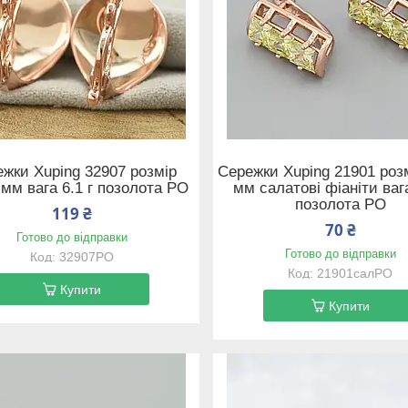
жки Xuping 32907 розмір
Сережки Xuping 21901 роз
 мм вага 6.1 г позолота РО
мм салатові фіаніти вага
позолота РО
119 ₴
70 ₴
Готово до відправки
Готово до відправки
32907РО
21901салРО
Купити
Купити