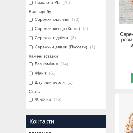
Позолота РВ
76
Вид виробу
Сережки класичні
70
Сережки-кільця (Конго)
2
Сереж
Сережки-підвіски
3
розм
в
Сережки-цвяшки (Пуссети)
1
Камені вставки
Без каміння
14
Фіаніт
61
Штучний перли
1
Стать
Жіночий
76
Контакти