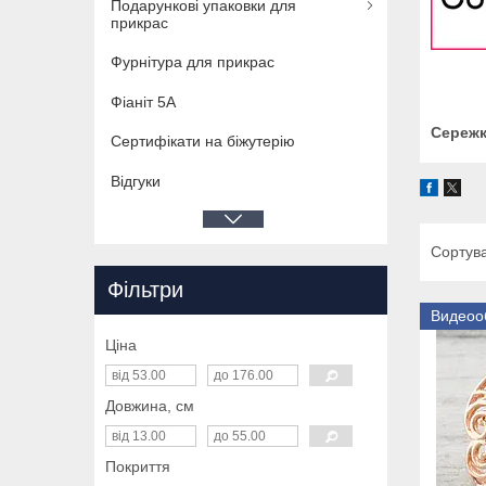
Подарункові упаковки для
прикрас
Фурнітура для прикрас
Фіаніт 5А
Сережк
Сертифікати на біжутерію
Відгуки
Фільтри
Видеоо
Ціна
Довжина, см
Покриття