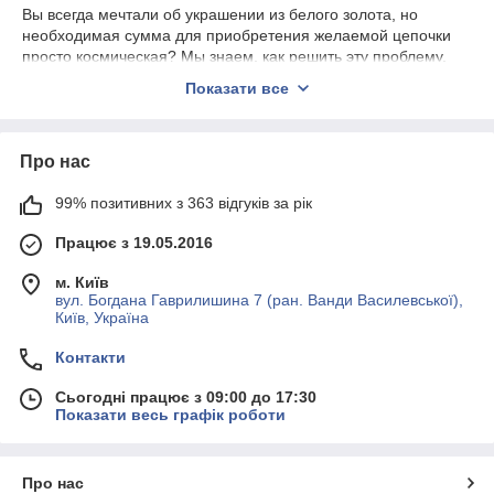
Вы всегда мечтали об украшении из белого золота, но
необходимая сумма для приобретения желаемой цепочки
просто космическая? Мы знаем, как решить эту проблему.
Ювелирная бижутерия
от интернет-магазина «Позолотка»
Показати все
— лучший выход из сложившейся ситуации.
Что собой представляет позолота белое золото
Xuping
— производитель позолоченных изделий с 25-
Про нас
летним стажем. Для изготовления цепочек под белое золото
используется гальваническая
позолота
родием, толщина
99% позитивних з 363 відгуків за рік
слоя которой равна 18 микронам. Такие изделия имеют:
Працює з 19.05.2016
гипоаллергенный
мед сплав
;
защитное покрытие, надолго сохраняющее блеск и
м. Київ
вул. Богдана Гаврилишина 7 (ран. Ванди Василевської),
цвет;
Київ, Україна
международное качество ААА.
Контакти
На вид совершенно невозможно отличить изделие от золотой
цепочки.
Сьогодні працює з 09:00 до 17:30
В чем причина популярности
Показати весь графік роботи
Медицинское золото
не утрачивает своей популярности
достаточно продолжительное время. Это объясняется рядом
преимуществ такого приобретения:
Про нас