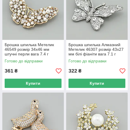
Брошка шпилька Метелик
Брошка шпилька Алмазний
46549 розмір 34х46 мм
Метелик 46307 розмір 43х27
штучні перли вага 7.4 г
мм білі фіаніти вага 7.1 г
позолота 18К
позолота Біле Золото
Готово до відправки
Готово до відправки
361
322
₴
₴
Купити
Купити