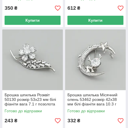
350
612
₴
₴
Купити
Купити
Брошка шпилька Розквіт
Брошка шпилька Місячний
50130 розмір 53х23 мм білі
олень 53462 розмір 42х38
фіаніти вага 7.1 г позолота
мм білі фіаніти вага 10.3 г
Біле Золото
позолота Біле Золото
Готово до відправки
Готово до відправки
243
332
₴
₴