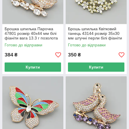
Брошка шпилька Парочка
Брошь шпилька Квітковий
47801 розмір 40х44 мм білі
танець 43144 розмір 35х30
фіаніти вага 13.3 г позолота
мм штучні перли білі фіаніти
18К
вага 6.5 г позолота 14К
Готово до відправки
Готово до відправки
384
350
₴
₴
Купити
Купити