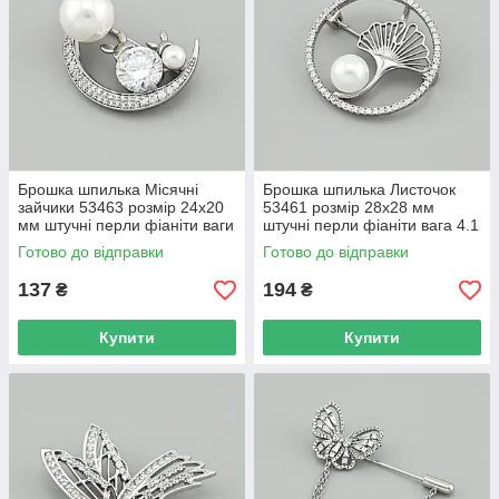
Брошка шпилька Місячні
Брошка шпилька Листочок
зайчики 53463 розмір 24х20
53461 розмір 28х28 мм
мм штучні перли фіаніти ваги
штучні перли фіаніти вага 4.1
3.7 г позолота БЗ
г позолота Біле Золото
Готово до відправки
Готово до відправки
137
194
₴
₴
Купити
Купити