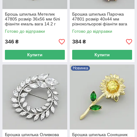
Брошь шпилька Метелик
Брошка шпилька Парочка
47805 розмір 36х56 мм білі
47801 розмір 40х44 мм
фіаніти емаль вага 14.2 г
різнокольорові фіаніти вага
позолота 18К
13.3 г позолота 18К
Готово до відправки
Готово до відправки
346
384
₴
₴
Купити
Купити
Новинка
Брошка шпилька Оливкова
Брошка шпилька Соняшник