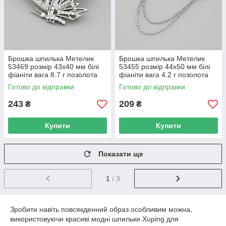
Брошка шпилька Метелик
Брошка шпилька Метелик
53469 розмір 43х40 мм білі
53455 розмір 44х50 мм білі
фіаніти вага 8.7 г позолота
фіаніти вага 4.2 г позолота
Біле Золото
Біле Золото
Готово до відправки
Готово до відправки
243
209
₴
₴
Купити
Купити
Показати ще
1
/ 3
Зробити навіть повсякденний образ особливим можна,
використовуючи красиві модні шпильки Xuping для