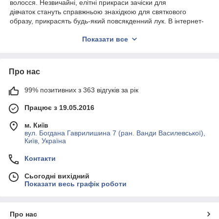
волосся. Незвичайні, елітні прикраси зачіски для
дівчаток стануть справжньою знахідкою для святкового
образу, прикрасять будь-який повсякденний лук. В інтернет-
магазині «Позолотка» можна дешево придбати шпильки для
Показати все
довгого волосся. Оригінальні жіночі і безпечні дитячі
позолочені шпильки для створення зачісок пропонуються у
великому асортименті, тому підібрати оптимальний варіант, в
залежності від смаку і ситуації, не становить особливої
Про нас
праці. Купити гуртом позолочені шпильки з камінням можна
для подарунка або подальшої реалізації у своїй торговельній
99% позитивних з 363 відгуків за рік
точці.
Працює з 19.05.2016
Позолочені шпильки з каменями для
м. Київ
зачісок
вул. Богдана Гаврилишина 7 (ран. Ванди Василевської),
Київ, Україна
Стильні позолочені прикраси Xuping з камінням для
Контакти
зачісок володіють цілим рядом переваг:
створюються з якісних матеріалів;
Сьогодні вихідний
Показати весь графік роботи
витримують постійну експлуатацію;
не деформуються при навантаженнях;
легко фіксуються;
Про нас