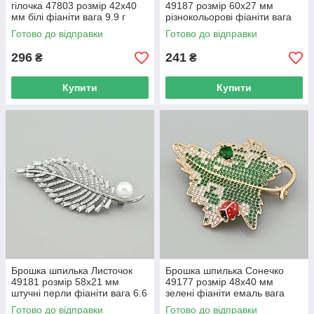
гілочка 47803 розмір 42х40
49187 розмір 60х27 мм
мм білі фіаніти вага 9.9 г
різнокольорові фіаніти вага
позолота Біле Золото
15.8 г позолота 14К
Готово до відправки
Готово до відправки
296
241
₴
₴
Купити
Купити
Брошка шпилька Листочок
Брошка шпилька Сонечко
49181 розмір 58х21 мм
49177 розмір 48х40 мм
штучні перли фіаніти вага 6.6
зелені фіаніти емаль вага
г позолота Біле Золото
11.6 г позолота 18К
Готово до відправки
Готово до відправки