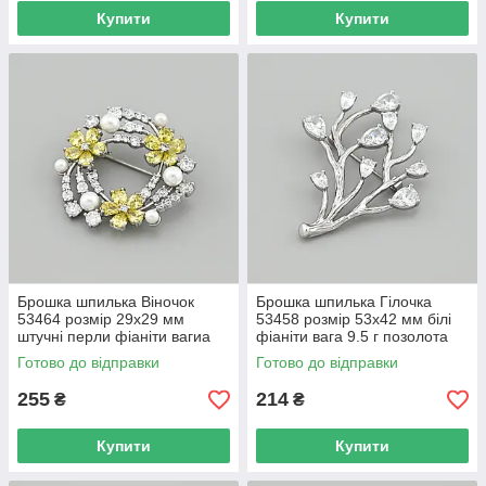
Купити
Купити
Брошка шпилька Віночок
Брошка шпилька Гілочка
53464 розмір 29х29 мм
53458 розмір 53х42 мм білі
штучні перли фіаніти вагиа
фіаніти вага 9.5 г позолота
4.6 г позолота Біле Золото
Біле Золото
Готово до відправки
Готово до відправки
255
214
₴
₴
Купити
Купити