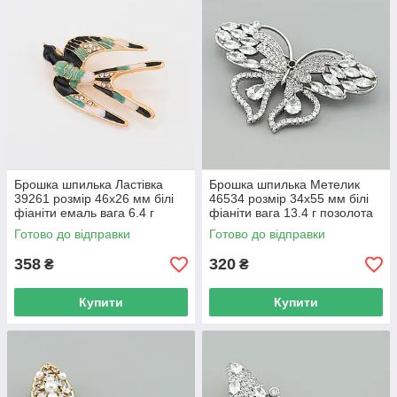
Брошка шпилька Ластівка
Брошка шпилька Метелик
39261 розмір 46х26 мм білі
46534 розмір 34х55 мм білі
фіаніти емаль вага 6.4 г
фіаніти вага 13.4 г позолота
позолота 18К
Біле Золото
Готово до відправки
Готово до відправки
358
320
₴
₴
Купити
Купити