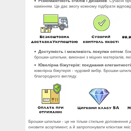
Різноманітність стилів і дизайнів
: Сучасні б
камінням. Це дає змогу кожному підібрати відпові
Доступність і можливість покупки оптом
: Бі
брошки-шпильки, виконані з міцних матеріалів, я
Ювелірна біжутерія: поєднання елегантності
ювелірна біжутерія - чудовий вибір. Брошки-шпиль
благородного вигляду.
Брошки-шпильки - це не тільки стильне доповнення до
оновити асортимент, а й запропонувати клієнтам які