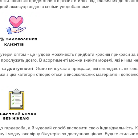
рошки-шпильки представлені в різних стилях: від класичних до аванг
дний аксесуар згідно з своїми уподобаннями.
жутерія оптом - це чудова можливість придбати красиві прикраси за
кі прослужать довго. В асортименті можна знайти моделі, які нічим
 та доступності
: Якщо ви шукаєте прикраси, які виглядають як юв
ки з цієї категорії створюються з високоякісних матеріалів і допо
 гардероба, а й чудовий спосіб висловити свою індивідуальність. Ку
сну і модну ювелірну біжутерію за доступною ціною. Будьте стильни