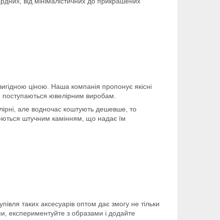
ардних, від мінімалістичних до прикрашених
 вигідною ціною. Наша компанія пропонує якісні
 не поступаються ювелірним виробам.
елірні, але водночас коштують дешевше, то
внюються штучним камінням, що надає їм
півля таких аксесуарів оптом дає змогу не тільки
ми, експериментуйте з образами і додайте