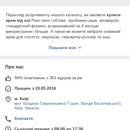
Перегляд асортименту нашого каталогу, ви зможете
купити
крем під очі
Різні типи і об'єми: пробники-саше, мініверсія,
стандартний флакон, розрахований на 6 місяців
використання і більше. А також ви можете вибрати освіжний
крем для століття, емульсію, сироватку-роллер та інші
продукти від відомих брендів: FARM STAY, Agatha, SeaTree,
Показати все
INSTRE, Village і д. Ми гарантуємо оригінальність і високу
якість усіх товарів.
Як підібрати крем для шкіри навколо
Про нас
очей (Корея)
99% позитивних з 363 відгуків за рік
Не знаєте, за якими критеріями підбирати товари?
Рекомендується після ранкового миття уважно дослідити стан
Працює з 19.05.2016
шкіри у дзеркалі. Крім того, проведіть невеличкий тест на
пружність: легенько відтягніть ніжний покрив двома
м. Київ
пальцями, а потім відпустіть його. Якщо закладка швидко
вул. Богдана Гаврилишина 7 (ран. Ванди Василевської),
розголошується, вам потрібен легкий доступ.
Київ, Україна
Зволожувальний крем навколо очей (Корея).
Якщо після
п’яти хвилин сліди ще помітні, то необхідно мати ефективні
Контакти
антиврожайні продукти. Вони можуть укріпити і тонізувати
шкіру, а також розгладити складки та зморшки.
Сьогодні працює з 09:00 до 17:30