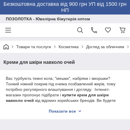
Безкоштовна доставка від 900 грн УП від 1500 грн
НП
ПОЗОЛОТКА - Ювелірна біжутерія оптом
Товари та послуги
Косметика
Догляд за обличчям
Креми для шкіри навколо очей
Вас турбують темні кола, "мешки", набряки і зморшки?
Тонкий ніжний покрив під очима позбавлений жирів, тому
потрібно регулярного влаштування і догляду. Інтенет-
магазин пропонує підібрати і
купити крем для шкіри
навколо очей
від відомих корейських брендів. Ви будете
приємно здивовані високою ефективністю і доступною ціною
Показати все
таких коштів.