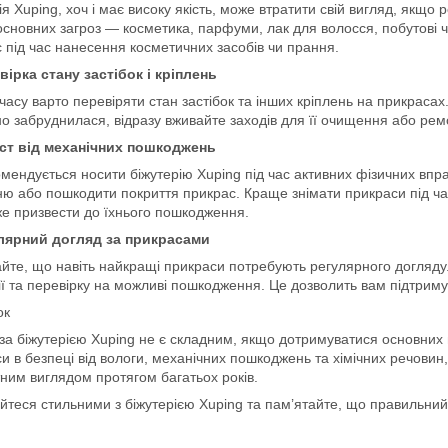
ія Xuping, хоч і має високу якість, може втратити свій вигляд, якщо
сновних загроз — косметика, парфуми, лак для волосся, побутові ч
 під час нанесення косметичних засобів чи прання.
вірка стану застібок і кріплень
 часу варто перевіряти стан застібок та інших кріплень на прикраса
о забруднилася, відразу вживайте заходів для її очищення або рем
ст від механічних пошкоджень
мендується носити біжутерію Xuping під час активних фізичних впр
ю або пошкодити покриття прикрас. Краще знімати прикраси під ча
е призвести до їхнього пошкодження.
лярний догляд за прикрасами
йте, що навіть найкращі прикраси потребують регулярного догляду
ії та перевірку на можливі пошкодження. Це дозволить вам підтримува
ок
за біжутерією Xuping не є складним, якщо дотримуватися основних
и в безпеці від вологи, механічних пошкоджень та хімічних речовин,
ним виглядом протягом багатьох років.
теся стильними з біжутерією Xuping та пам’ятайте, що правильний 