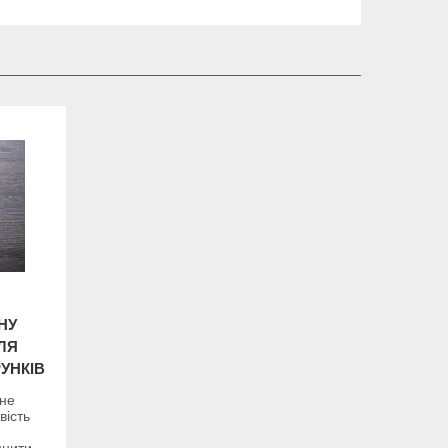
НУ
ЛЯ
УНКІВ
 не
вість
цнити