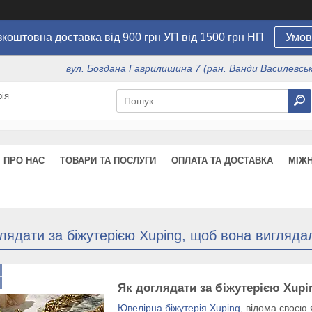
коштовна доставка від 900 грн УП від 1500 грн НП
Умов
вул. Богдана Гаврилишина 7 (ран. Ванди Василевсько
ія
ПРО НАС
ТОВАРИ ТА ПОСЛУГИ
ОПЛАТА ТА ДОСТАВКА
МІЖ
лядати за біжутерією Xuping, щоб вона вигляда
Як доглядати за біжутерією Xupi
Ювелірна біжутерія Xuping
, відома своєю