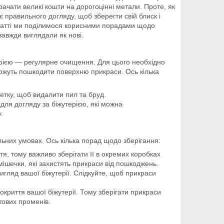
трачати великі кошти на дорогоцінні метали. Проте, як
ує правильного догляду, щоб зберегти свій блиск і
 статті ми поділимося корисними порадами щодо
авжди виглядали як нові.
терією — регулярне очищення. Для цього необхідно
 можуть пошкодити поверхню прикраси. Ось кілька
етку, щоб видалити пил та бруд.
 для догляду за біжутерією, які можна
.
льних умовах. Ось кілька порад щодо зберігання:
тя, тому важливо зберігати її в окремих коробках
ішечки, які захистять прикраси від пошкоджень.
игляд вашої біжутерії. Слідкуйте, щоб прикраси
.
криття вашої біжутерії. Тому зберігати прикраси
тових променів.