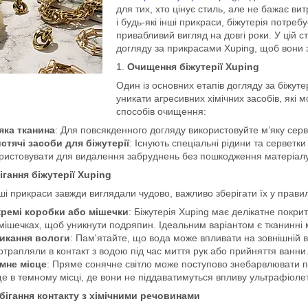
для тих, хто цінує стиль, але не бажає ви
і будь-які інші прикраси, біжутерія потреб
привабливий вигляд на довгі роки. У цій
догляду за прикрасами Xuping, щоб вони з
1.
Очищення біжутерії Xuping
Один із основних етапів догляду за біжу
уникати агресивних хімічних засобів, які
способів очищення:
яка тканина
: Для повсякденного догляду використовуйте м’яку серв
стячі засоби для біжутерії
: Існують спеціальні рідини та серветки
ристовувати для видалення забруднень без пошкодження матеріалу
ігання біжутерії Xuping
і прикраси завжди виглядали чудово, важливо зберігати їх у прави
ремі коробки або мішечки
: Біжутерія Xuping має делікатне покрит
мішечках, щоб уникнути подряпин. Ідеальним варіантом є тканинні м
икання вологи
: Пам'ятайте, що вода може впливати на зовнішній в
отрапляли в контакт з водою під час миття рук або прийняття ванни
мне місце
: Пряме сонячне світло може поступово знебарвлювати по
е в темному місці, де вони не піддаватимуться впливу ультрафіоле
бігання контакту з хімічними речовинами