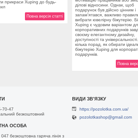
и прикраси Xuping до будь-
ділові відносини. Однак, щоб
тил
подарунок був дійсно цінним і
запам'ятався, важливо правил
Повна версія статті
вибрати ювелірну біжутерію. Б
Xuping є чудовим варіантом д
корпоративних подарунків зав
своєму елегантному дизайну,
доступності та універсальності
кілька порад, як обирати ідеал
біжутерію Xuping для корпора
подарунків.
Повна верс
5-70-47
https://pozolotka.com.ua/
нальний безкоштовний
pozolotkashop@gmail.com
 047 безкоштовна гаряча лінія з