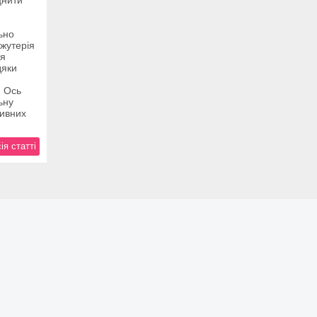
ьно
іжутерія
ля
дяки
. Ось
ьну
тивних
ія статті