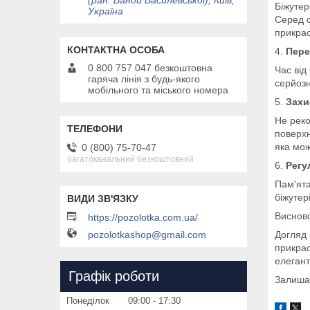
(ран. Ванди Василевської), Київ,
Біжутер
Україна
Серед о
прикрас
4.
Пере
0 800 757 047 безкоштовна
Час від
гаряча лінія з будь-якого
серйозн
мобільного та міського номера
5.
Захи
Не реко
поверхн
яка мож
0 (800) 75-70-47
багатоканальний безкоштовний
6.
Регу
Пам'ята
біжутер
Виснов
https://pozolotka.com.ua/
pozolotkashop@gmail.com
Догляд 
прикрас
елегант
Графік роботи
Залишай
Понеділок
09:00
17:30