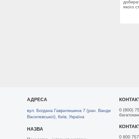
добират
якого с
0 (800) 7
вул. Богдана Гаврилишина 7 (ран. Ванди
багатока
Василевської), Київ, Україна
0 800 757