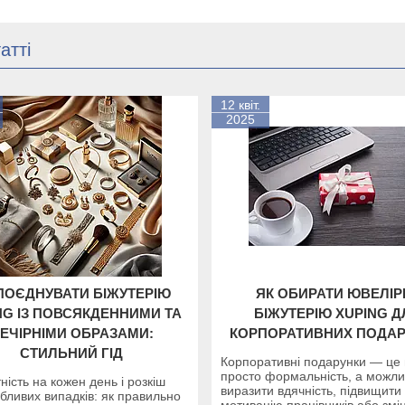
атті
12 квіт.
2025
ПОЄДНУВАТИ БІЖУТЕРІЮ
ЯК ОБИРАТИ ЮВЕЛІР
NG ІЗ ПОВСЯКДЕННИМИ ТА
БІЖУТЕРІЮ XUPING Д
ЕЧІРНІМИ ОБРАЗАМИ:
КОРПОРАТИВНИХ ПОДАР
СТИЛЬНИЙ ГІД
Корпоративні подарунки — це
просто формальність, а можли
ність на кожен день і розкіш
виразити вдячність, підвищити
бливих випадків: як правильно
мотивацію працівників або змі