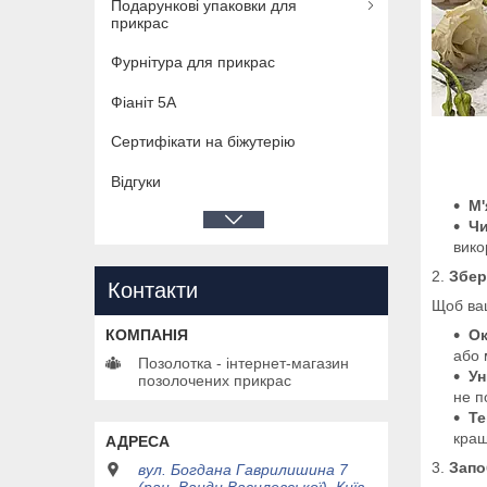
Подарункові упаковки для
прикрас
Фурнітура для прикрас
Фіаніт 5А
Сертифікати на біжутерію
Відгуки
М'
Чи
вико
2.
Збер
Контакти
Щоб ваш
Ок
або 
Позолотка - інтернет-магазин
Ун
позолочених прикрас
не п
Те
кращ
3.
Запо
вул. Богдана Гаврилишина 7