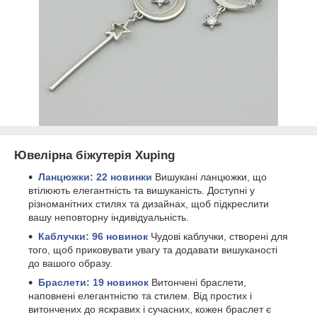
Ювелірна біжутерія Xuping
Ланцюжки: 22
новин
ки
Вишукані ланцюжки, що
втілюють елегантність та вишуканість. Доступні у
різноманітних стилях та дизайнах, щоб підкреслити
вашу неповторну індивідуальність.
Каблучки: 96
новин
ок
Чудові каблучки, створені для
того, щоб приковувати увагу та додавати вишуканості
до вашого образу.
Браслети: 19
новинок
Витончені браслети,
наповнені елегантністю та стилем. Від простих і
витончених до яскравих і сучасних, кожен браслет є