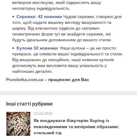
витвором мистецтва, який підкреслить вашу
неповторну індивідуальність.
Сережки: 42
новин
ки
Чудові сережки, створені для
того, щоб надати вашому вигляду вишуканості та
шарму. Від елегантних підвісок до сміливих
геометричних форм тут ви знайдете сережки, які
будуть ідеальним доповненням до вашого стилю.
Кулон
и 32 новинки
: Наші кулони – це не просто
прикраси, це символи вашої індивідуальності та стилю.
Від вишуканих до емоційних, наші новинки кулонів
допоможуть вам висловити вашу унікальність у
найтонших деталях.
Pozolotka.com.ua
– працюємо для Вас
Інші статті рубрики
15.04.2025
Як поєднувати біжутерію Xuping із
повсякденними та вечірніми образами:
стильний гід