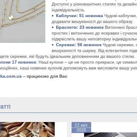
Доступні у різноманітних стилях та дизай
індивідуальність.
Каблучки: 51
новин
ка
Чудові каблучки
додавати вишуканості до вашого образу.
Браслети: 23
новинок
Витончені брасл
простих і витончених до яскравих і сучас
підкреслить вашу неповторну індивідуальн
Сережки: 56 новин
ок
Чудові сережки, 
вишуканості та шарму. Від елегантних під
дете сережки, які будуть ідеальним доповненням до вашого стилю.
улон
и 17 новинок
: Наші кулони – це не просто прикраси, це символ
моційних, наші новинки кулонів допоможуть вам висловити вашу уні
tka.com.ua
– працюємо для Вас
атті
12 квіт.
2025