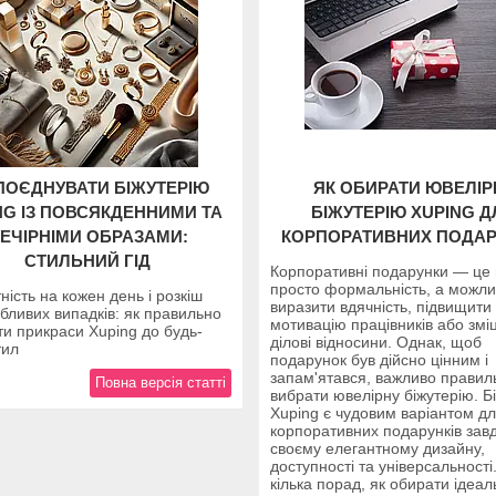
ПОЄДНУВАТИ БІЖУТЕРІЮ
ЯК ОБИРАТИ ЮВЕЛІР
NG ІЗ ПОВСЯКДЕННИМИ ТА
БІЖУТЕРІЮ XUPING Д
ЕЧІРНІМИ ОБРАЗАМИ:
КОРПОРАТИВНИХ ПОДАР
СТИЛЬНИЙ ГІД
Корпоративні подарунки — це
просто формальність, а можли
ність на кожен день і розкіш
виразити вдячність, підвищити
бливих випадків: як правильно
мотивацію працівників або змі
и прикраси Xuping до будь-
ділові відносини. Однак, щоб
тил
подарунок був дійсно цінним і
запам'ятався, важливо правил
Повна версія статті
вибрати ювелірну біжутерію. Б
Xuping є чудовим варіантом д
корпоративних подарунків зав
своєму елегантному дизайну,
доступності та універсальності
кілька порад, як обирати ідеал