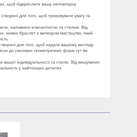
нах, щоб підкреслити вашу неповторну
, створені для того, щоб приковувати увагу та
ети, наповнені елегантністю та стилем. Від
них, кожен браслет є витвором мистецтва, який
ість.
створені для того, щоб надати вашому вигляду
вісок до сміливих геометричних форм тут ви
и вашої індивідуальності та стилю. Від вишуканих
кальність у найтонших деталях.