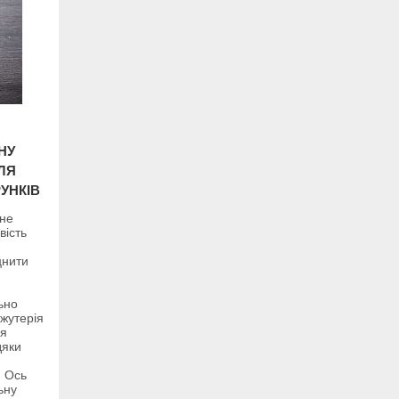
НУ
ЛЯ
УНКІВ
 не
вість
цнити
ьно
іжутерія
ля
дяки
. Ось
ьну