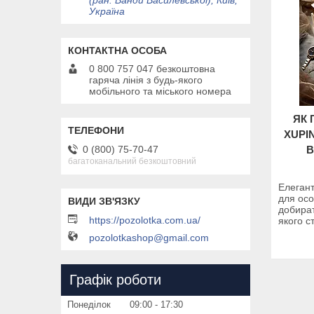
(ран. Ванди Василевської), Київ,
Україна
0 800 757 047 безкоштовна
гаряча лінія з будь-якого
мобільного та міського номера
ЯК 
XUPI
0 (800) 75-70-47
В
багатоканальний безкоштовний
Елегант
для осо
добират
https://pozolotka.com.ua/
якого с
pozolotkashop@gmail.com
Графік роботи
Понеділок
09:00
17:30