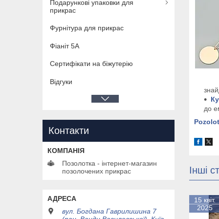
Подарункові упаковки для
прикрас
Фурнітура для прикрас
Фіаніт 5А
Сертифікати на біжутерію
Відгуки
знай
К
до е
Pozolo
Контакти
Позолотка - інтернет-магазин
Інші ст
позолочених прикрас
15 квіт.
2025
вул. Богдана Гаврилишина 7