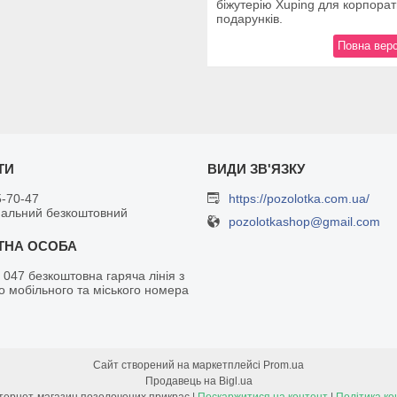
біжутерію Xuping для корпора
подарунків.
Повна верс
5-70-47
https://pozolotka.com.ua/
нальний безкоштовний
pozolotkashop@gmail.com
 047 безкоштовна гаряча лінія з
о мобільного та міського номера
Сайт створений на маркетплейсі
Prom.ua
Продавець на Bigl.ua
Позолотка - інтернет-магазин позолочених прикрас |
Поскаржитися на контент
|
Політика ко