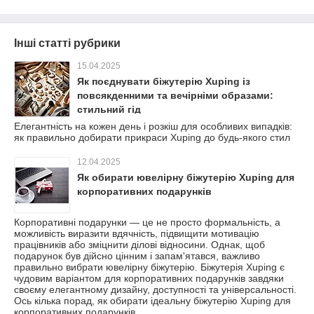
Інші статті рубрики
15.04.2025
Як поєднувати біжутерію Xuping із
повсякденними та вечірніми образами:
стильний гід
Елегантність на кожен день і розкіш для особливих випадків:
як правильно добирати прикраси Xuping до будь-якого стил
12.04.2025
Як обирати ювелірну біжутерію Xuping для
корпоративних подарунків
Корпоративні подарунки — це не просто формальність, а
можливість виразити вдячність, підвищити мотивацію
працівників або зміцнити ділові відносини. Однак, щоб
подарунок був дійсно цінним і запам'ятався, важливо
правильно вибрати ювелірну біжутерію. Біжутерія Xuping є
чудовим варіантом для корпоративних подарунків завдяки
своєму елегантному дизайну, доступності та універсальності.
Ось кілька порад, як обирати ідеальну біжутерію Xuping для
корпоративних подарунків.