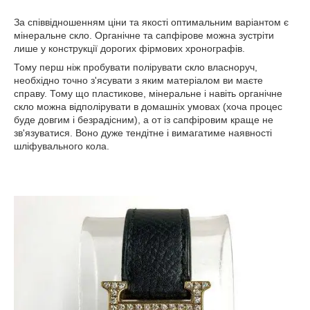
За співвідношенням ціни та якості оптимальним варіантом є
мінеральне скло. Органічне та сапфірове можна зустріти
лише у конструкції дорогих фірмових хронографів.
Тому перш ніж пробувати полірувати скло власноруч,
необхідно точно з'ясувати з яким матеріалом ви маєте
справу. Тому що пластикове, мінеральне і навіть органічне
скло можна відполірувати в домашніх умовах (хоча процес
буде довгим і безрадісним), а от із сапфіровим краще не
зв'язуватися. Воно дуже тендітне і вимагатиме наявності
шліфувального кола.