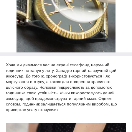
Хоча ми дивимося час на екрані телефону, наручний
годинник не канув у лету. Занадто гарний та зручний цей
аксесуар. До того ж, хронограф використовується і як
маркування статусу, а також для створення красивого
цілісного образу. Чоловіки підкреслюють за допомогою
годинника свою успішність, жінки використовують даний
аксесуар, щоб продемонструвати гарний смак. Одним
словом, годинник залишається популярним виробом, що
привертає увагу оточуючих.