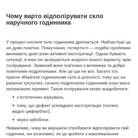
Чому варто відполірувати скло
наручного годинника
У процесі носіння скло годинника дряпається. Найчастіше це
не дуже помітно. Помутніння, потертості — подібні проблеми
виникають довгі роки активної експлуатації. Однак бувають
ситуації, в яких не залишається жодного іншого варіанту, крім
полірування. Зазвичай вони пов'язані з великими та добре
помітними подряпинами. Але це ще не все. Багато хто
прагне зберігати годинникове скло в цілісності, тому що на
рахунок тріснулих, сильно подряпаних годинників існує маса
неприємних прикмет. Також полірування може знадобитися:
з естетичних міркувань;
тому, що дефект ускладнює експлуатацію (погано
видно циферблат);
через забобони.
Неважливо, чому ви вирішили спробувати відполірувати свій
годинник, ми розповімо, як це зробити з максимальним