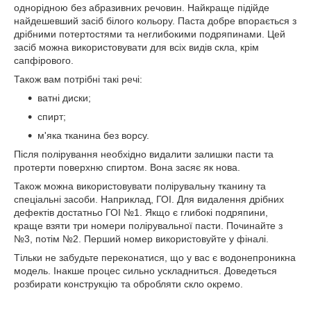
однорідною без абразивних речовин. Найкраще підійде
найдешевший засіб білого кольору. Паста добре впорається з
дрібними потертостями та неглибокими подряпинами. Цей
засіб можна використовувати для всіх видів скла, крім
сапфірового.
Також вам потрібні такі речі:
ватні диски;
спирт;
м'яка тканина без ворсу.
Після полірування необхідно видалити залишки пасти та
протерти поверхню спиртом. Вона засяє як нова.
Також можна використовувати полірувальну тканину та
спеціальні засоби. Наприклад, ГОІ. Для видалення дрібних
дефектів достатньо ГОІ №1. Якщо є глибокі подряпини,
краще взяти три номери полірувальної пасти. Починайте з
№3, потім №2. Перший номер використовуйте у фіналі.
Тільки не забудьте переконатися, що у вас є водонепроникна
модель. Інакше процес сильно ускладниться. Доведеться
розбирати конструкцію та обробляти скло окремо.