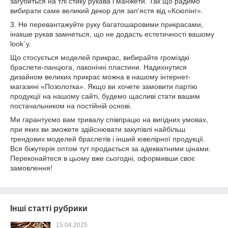
загубиться на тлі стику рукава і манжети. Так що радимо
вибирати саме великий декор для зап'ястя від «Ксюпінг».
3. Не перевантажуйте руку багатошаровими прикрасами,
інакше рукав замнеться, що не додасть естетичності вашому
look`у.
Що стосується моделей прикрас, вибирайте громіздкі
браслети-ланцюга, лаконічні пластини. Надихнутися
дизайном великих прикрас можна в нашому інтернет-
магазині «Позолотка». Якщо ви хочете замовити партію
продукції на нашому сайті, будемо щасливі стати вашим
постачальником на постійній основі.
Ми гарантуємо вам тривалу співпрацю на вигідних умовах,
при яких ви зможете здійснювати закупівлі найбільш
трендових моделей браслетів і інший ювелірної продукції.
Вся біжутерія оптом тут продається за адекватними цінами.
Переконайтеся в цьому вже сьогодні, оформивши своє
замовлення!
Інші статті рубрики
15.04.2025