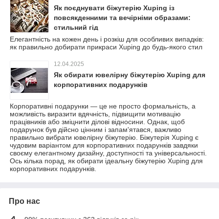
Як поєднувати біжутерію Xuping із
повсякденними та вечірніми образами:
стильний гід
Елегантність на кожен день і розкіш для особливих випадків:
як правильно добирати прикраси Xuping до будь-якого стил
12.04.2025
Як обирати ювелірну біжутерію Xuping для
корпоративних подарунків
Корпоративні подарунки — це не просто формальність, а
можливість виразити вдячність, підвищити мотивацію
працівників або зміцнити ділові відносини. Однак, щоб
подарунок був дійсно цінним і запам'ятався, важливо
правильно вибрати ювелірну біжутерію. Біжутерія Xuping є
чудовим варіантом для корпоративних подарунків завдяки
своєму елегантному дизайну, доступності та універсальності.
Ось кілька порад, як обирати ідеальну біжутерію Xuping для
корпоративних подарунків.
Про нас