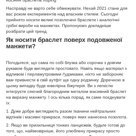
Насправді не варто себе обмежувати. Нехай 2021 стане для
вас роком експериментів над власним стилем. Сьогодні
прийнято носити великі позолочені браслети і аналогічні
срібні вироби на манжетах. Пропонуємо докладніше
розібрати цей тренд.
Як носити браслет поверх подовженої
манжети?
Погодьтеся, що сама по собі блузка або сорочка з довгим
рукавом буде виглядати простовато. Навіть якщо матеріал з
відливом і перламутровими ґудзиками, ніхто не забороняє
вам привнести в свій аутфіт ще одну родзинку. Доречною в
цьому випадку буде ювелірна біжутерія. Ви з легкістю
інтегруєте сяючий благородним металом масивний браслет
на виразну манжету. І ось кілька порад, як саме поєднувати
їх:
1. Дуже добре виглядають разом тканини нейтральних
відтінків і масивні прикраси, поверх яких нанесена позолота.
2. Якщо ви прихильниця тонких ланцюжків, будьте готові до
того, що, найімовірніше, його улюблену прикрасу просто