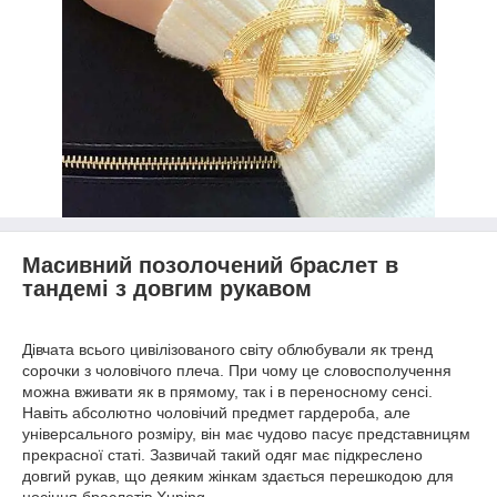
Масивний позолочений браслет в
тандемі з довгим рукавом
Дівчата всього цивілізованого світу облюбували як тренд
сорочки з чоловічого плеча. При чому це словосполучення
можна вживати як в прямому, так і в переносному сенсі.
Навіть абсолютно чоловічий предмет гардероба, але
універсального розміру, він має чудово пасує представницям
прекрасної статі. Зазвичай такий одяг має підкреслено
довгий рукав, що деяким жінкам здається перешкодою для
носіння браслетів Xuping.