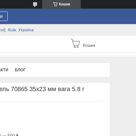
Кошик
и
ї), Київ, Україна
Кошик
АКТИ
БЛОГ
ель 70865 35х23 мм вага 5.8 г
і — 500 ₴