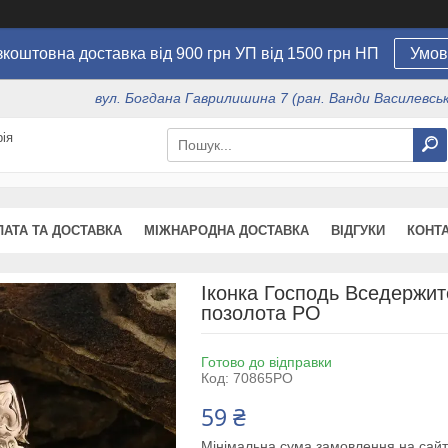
коштовна доставка від 900 грн УП від 1500 грн НП
Умов
вул. Богдана Гаврилишина 7 (ран. Ванди Василевсько
ія
ЛАТА ТА ДОСТАВКА
МІЖНАРОДНА ДОСТАВКА
ВІДГУКИ
КОНТ
Іконка Господь Вседержит
позолота РО
Готово до відправки
Код:
70865РО
59 ₴
Мінімальна сума замовлення на сайт