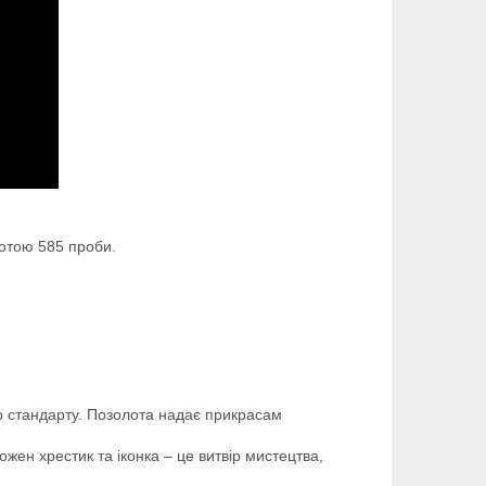
олотою 585 проби.
о стандарту. Позолота надає прикрасам
жен хрестик та іконка – це витвір мистецтва,