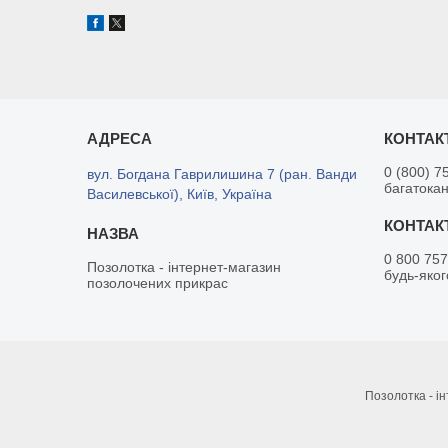
0 (800) 7
вул. Богдана Гаврилишина 7 (ран. Ванди
багатока
Василевської), Київ, Україна
0 800 757
Позолотка - інтернет-магазин
будь-яког
позолочених прикрас