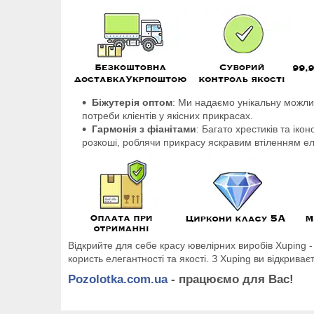
Біжутерія оптом
: Ми надаємо унікальну можлив
потреби клієнтів у якісних прикрасах.
Гармонія з фіанітами
: Багато хрестиків та ік
розкоші, роблячи прикрасу яскравим втіленням ел
Відкрийте для себе красу ювелірних виробів Xuping - 
користь елегантності та якості. З Xuping ви відкриває
Pozolotka.com.ua
- працюємо для Вас!