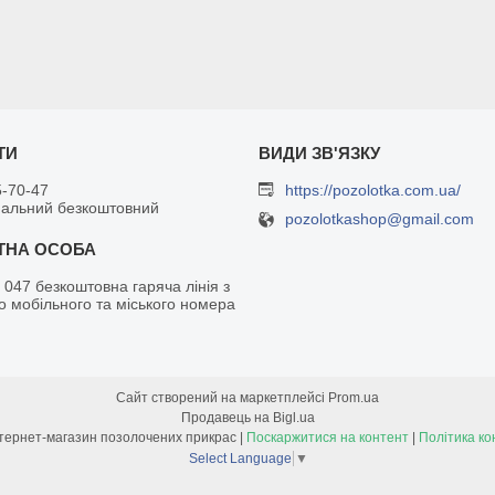
5-70-47
https://pozolotka.com.ua/
нальний безкоштовний
pozolotkashop@gmail.com
 047 безкоштовна гаряча лінія з
о мобільного та міського номера
Сайт створений на маркетплейсі
Prom.ua
Продавець на Bigl.ua
Позолотка - інтернет-магазин позолочених прикрас |
Поскаржитися на контент
|
Політика ко
Select Language
▼