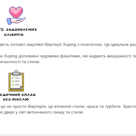
ість оптової закупівлі біжутерії Xuping з позолотою. Це ідеальне р
онок Xuping доповнені чудовими фіанітами, які надають вишуканості
егантності та стилю.
це не просто біжутерія, це втілення стилю, краси та турботи. Хрест
те двері у світ витонченого смаку та стилю.