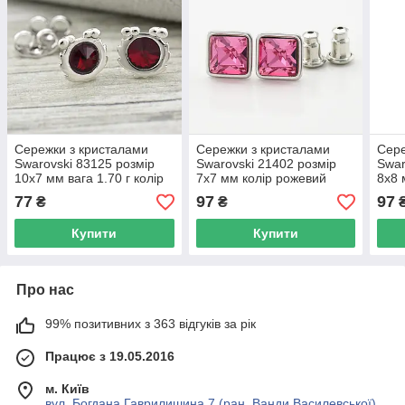
Сережки з кристалами
Сережки з кристалами
Сере
Swarovski 83125 розмір
Swarovski 21402 розмір
Swar
10х7 мм вага 1.70 г колір
7х7 мм колір рожевий
8х8 
бордовий позолота Біле
позолота Біле Золото
вага
77
97
97
₴
₴
Золото
Купити
Купити
Про нас
99% позитивних з 363 відгуків за рік
Працює з 19.05.2016
м. Київ
вул. Богдана Гаврилишина 7 (ран. Ванди Василевської),