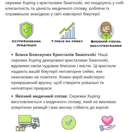
сережки Xuping з кристалами Swarovski, які поєднують у собі
елегантність та цінність медичного сплаву, роблячи їх
справжньою знахідкою у світі ювелірної біжутерії.
Блиск Блискучих Кристалів Swarovski
: Наші
сережки Xuping декоровані кристалами Swarovski,
відомими своїм чудовим блиском і якістю. Ці кристали
надають вашій біжутерії неповторне сяйво, яке
неможливо не помітити. Кожен виріб майстерно
прикрашений вручну, щоб створити унікальні та
неповторні прикраси.
Якісний медичний сплав
: Сережки Xuping
виготовляються з медичного сплаву, який не викликає
алергічних реакцій і має високу стійкість до корозії.