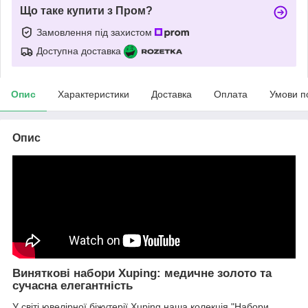
Що таке купити з Пром?
Замовлення під захистом
Доступна доставка
Опис
Характеристики
Доставка
Оплата
Умови п
Опис
Виняткові набори Xuping: медичне золото та
сучасна елегантність
У світі ювелірної біжутерії Xuping наша колекція "Набори