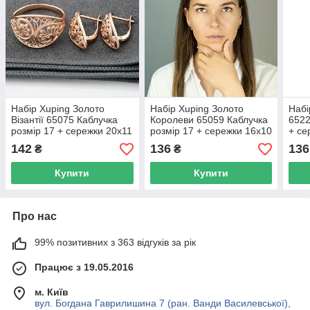
Набір Xuping Золото
Набір Xuping Золото
Набі
Візантії 65075 Каблучка
Королеви 65059 Каблучка
6522
розмір 17 + сережки 20х11
розмір 17 + сережки 16х10
+ се
мм позолота РО
мм позолота РО
позо
142
136
136
₴
₴
Купити
Купити
Про нас
99% позитивних з 363 відгуків за рік
Працює з 19.05.2016
м. Київ
вул. Богдана Гаврилишина 7 (ран. Ванди Василевської),