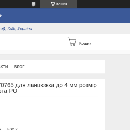
Кошик
и
ї), Київ, Україна
Кошик
АКТИ
БЛОГ
70765 для ланцюжка до 4 мм розмір
лота РО
і — 500 ₴