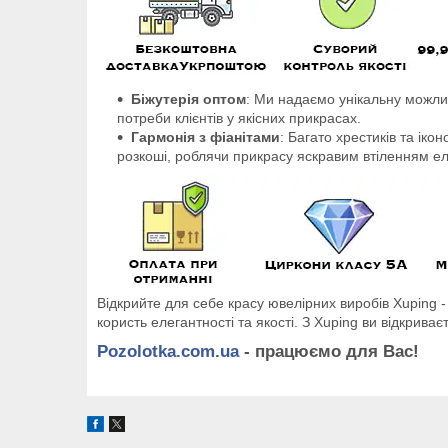
Біжутерія оптом
: Ми надаємо унікальну можлив
потреби клієнтів у якісних прикрасах.
Гармонія з фіанітами
: Багато хрестиків та ік
розкоші, роблячи прикрасу яскравим втіленням ел
Відкрийте для себе красу ювелірних виробів Xuping - 
користь елегантності та якості. З Xuping ви відкриває
Pozolotka.com.ua
- працюємо для Вас!