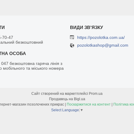
5-70-47
https://pozolotka.com.ua/
нальний безкоштовний
pozolotkashop@gmail.com
 047 безкоштовна гаряча лінія з
о мобільного та міського номера
Сайт створений на маркетплейсі
Prom.ua
Продавець на Bigl.ua
Позолотка - інтернет-магазин позолочених прикрас |
Поскаржитися на контент
|
Політика ко
Select Language
▼