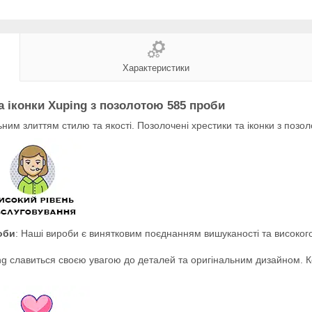
Характеристики
а іконки Xuping з позолотою 585 проби
альним злиттям стилю та якості. Позолочені хрестики та іконки з поз
оби
: Наші вироби є винятковим поєднанням вишуканості та високог
ng славиться своєю увагою до деталей та оригінальним дизайном. Ко