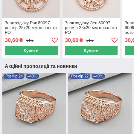
Знак зодіаку Рак 80097
Знак зодіаку Лев 80097
Знак
розмір 28х20 мм позолота
розмір 28х20 мм позолота
8009
РО
РО
позо
30,60
30,60
30,
₴
₴
51 ₴
51 ₴
Купити
Купити
Акційні пропозиції та новинки
Розмір 24
–40%
Розмір 22
–40%