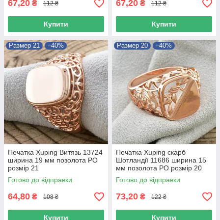
67,20
67,20
₴
₴
112 ₴
112 ₴
Купити
Купити
Размер 21
–40%
Размер 20
–40%
Печатка Xuping Витязь 13724
Печатка Xuping скарб
ширина 19 мм позолота РО
Шотландії 11686 ширина 15
розмір 21
мм позолота РО розмір 20
Готово до відправки
Готово до відправки
64,80
73,20
₴
₴
108 ₴
122 ₴
Купити
Купити