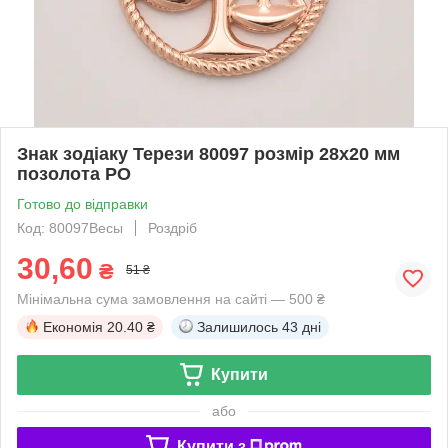
Знак зодіаку Терези 80097 розмір 28х20 мм
позолота РО
Готово до відправки
Код: 80097Весы
Роздріб
30,60
₴
51 ₴
Мінімальна сума замовлення на сайті — 500 ₴
Економія
20.40 ₴
Залишилось
43 дні
Купити
або
Купити з