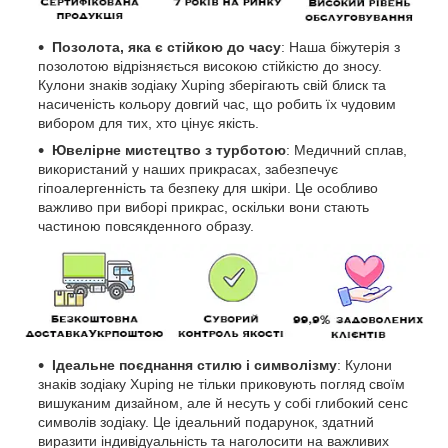
Позолота, яка є стійкою до часу
: Наша біжутерія з
позолотою відрізняється високою стійкістю до зносу.
Кулони знаків зодіаку Xuping зберігають свій блиск та
насиченість кольору довгий час, що робить їх чудовим
вибором для тих, хто цінує якість.
Ювелірне мистецтво з турботою
: Медичний сплав,
використаний у наших прикрасах, забезпечує
гіпоалергенність та безпеку для шкіри. Це особливо
важливо при виборі прикрас, оскільки вони стають
частиною повсякденного образу.
Ідеальне поєднання стилю і символізму
: Кулони
знаків зодіаку Xuping не тільки приковують погляд своїм
вишуканим дизайном, але й несуть у собі глибокий сенс
символів зодіаку. Це ідеальний подарунок, здатний
виразити індивідуальність та наголосити на важливих