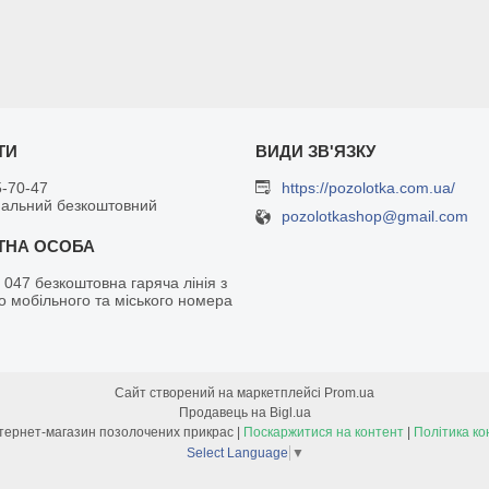
5-70-47
https://pozolotka.com.ua/
нальний безкоштовний
pozolotkashop@gmail.com
 047 безкоштовна гаряча лінія з
о мобільного та міського номера
Сайт створений на маркетплейсі
Prom.ua
Продавець на Bigl.ua
Позолотка - інтернет-магазин позолочених прикрас |
Поскаржитися на контент
|
Політика ко
Select Language
▼