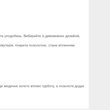
 та уподобань. Вибирайте із дивовижних дизайнів,
іжутерія, покрита позолотою, стане втіленням
 де медичне золото втілює турботу, а позолота додає