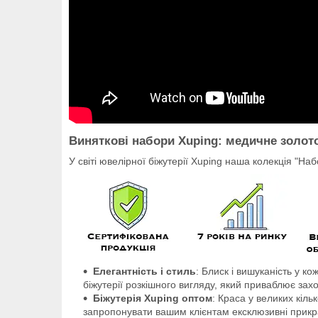
Виняткові набори Xuping: медичне золото
У світі ювелірної біжутерії Xuping наша колекція "На
Елегантність і стиль
: Блиск і вишуканість у к
біжутерії розкішного вигляду, який приваблює зах
Біжутерія Xuping оптом
: Краса у великих кіль
запропонувати вашим клієнтам ексклюзивні прикрас