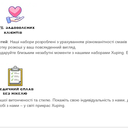
стей
: Наші набори розроблені з урахуванням різноманітності смаків
нотку розкоші у ваш повсякденний вигляд.
одаруйте близьким незабутні моменти з нашими наборами Xuping. Б
ашої витонченості та стилю. Покажіть свою індивідуальність з нами,
бі з нами – у світі прикрас Xuping.