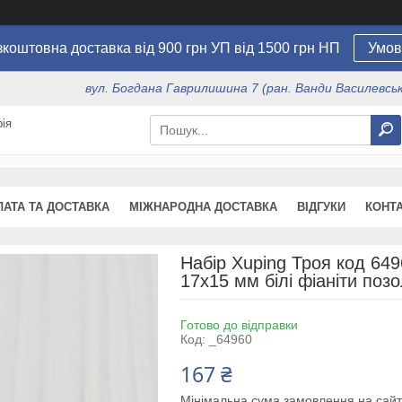
коштовна доставка від 900 грн УП від 1500 грн НП
Умов
вул. Богдана Гаврилишина 7 (ран. Ванди Василевсько
ія
ЛАТА ТА ДОСТАВКА
МІЖНАРОДНА ДОСТАВКА
ВІДГУКИ
КОНТ
Набір Xuping Троя код 649
17х15 мм білі фіаніти поз
Готово до відправки
Код:
_64960
167 ₴
Мінімальна сума замовлення на сайт