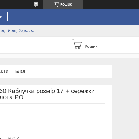
Кошик
и
ї), Київ, Україна
Кошик
АКТИ
БЛОГ
60 Каблучка розмір 17 + сережки
олота РО
і — 500 ₴