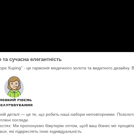
 та сучасна елегантність
бори Xuping" - це гармонія медичного золота та видатного дизайну. Ві
ожній деталі — це те, що робить наші набори неповторними. Позолот
оплені погляди.
костях: Ми пропонуємо біжутерію оптом, щоб ваш бізнес міг процвіта
и, які підкреслять їхню індивідуальність.