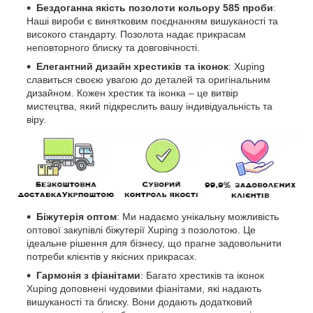
Бездоганна якість позолоти кольору 585 проби
:
Наші вироби є винятковим поєднанням вишуканості та
високого стандарту. Позолота надає прикрасам
неповторного блиску та довговічності.
Елегантний дизайн хрестиків та іконок
: Xuping
славиться своєю увагою до деталей та оригінальним
дизайном. Кожен хрестик та іконка – це витвір
мистецтва, який підкреслить вашу індивідуальність та
віру.
Біжутерія оптом
: Ми надаємо унікальну можливість
оптової закупівлі біжутерії Xuping з позолотою. Це
ідеальне рішення для бізнесу, що прагне задовольнити
потреби клієнтів у якісних прикрасах.
Гармонія з фіанітами
: Багато хрестиків та іконок
Xuping доповнені чудовими фіанітами, які надають
вишуканості та блиску. Вони додають додатковий