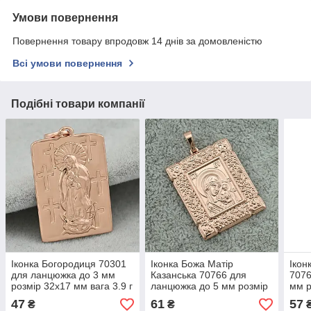
Умови повернення
Повернення товару впродовж 14 днів за домовленістю
Всі умови повернення
Подібні товари компанії
Іконка Богородиця 70301
Іконка Божа Матір
Ікон
для ланцюжка до 3 мм
Казанська 70766 для
7076
розмір 32х17 мм вага 3.9 г
ланцюжка до 5 мм розмір
мм р
позолота РО
45х29 мм вага 9.5 г
6.1 
47
61
57
₴
₴
позолота РО