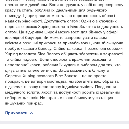
елегантним дизайном. Вони поєднують у собі неперевершену
красу та стиль, роблячи їх ідеальними для будь-якого
приводу. Ці прикраси моментально перетворюють образ і
надають жіночності. Доступність оптом: Однією з ключових
переваг сережок Xuping позолота Біле Золото є їх доступність
оптом. Це відкриває широкі можливості для бізнесу у сфері
ювелірної біжутерії. Ви можете запропонувати вашим
клієнтам розкішні прикраси за привабливою ціною збільшуючи
прибуток вашого бізнесу. Сяйво та краса: Позолочені сережки
Xuping позолота Біле Золото обіцяють збереження яскравості
та сяйва надовго. Вони створюють враження розкоші та
неповторної краси, роблячи їх чудовим вибором для тих, хто
цінує стиль та елегантність. Ваша можливість блиснути
Сережки Xuping позолота Біле Золото – це не просто
прикраси, це витвори мистецтва, які збагатять ваш образ та
підкреслять вашу неповторну індивідуальність. Поєднання
медичного золота, якості та доступності робить їх ідеальним
вибором для всіх. Не втратьте шанс блиснути у світлі цих
вишуканих прикрас.
Приховати