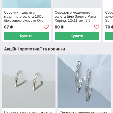
Сережки підвіски з
Сережки з медичного
Сере
медичного золота 18К з
золота Біле Золото Ритм -
золо
бірюзовою емаллю Око -
Xuping, 12х11 мм, 3.6 г,
Suma
Xuping, 29×10 мм, 2.3 г,
арт. 59184
мм, 
87
80
70
₴
₴
арт. 59063
Купити
Купити
Акційні пропозиції та новинки
Сережки з медичного золота
Сережки з медичного золота