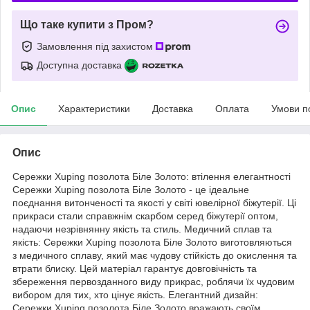
Що таке купити з Пром?
Замовлення під захистом
Доступна доставка
Опис
Характеристики
Доставка
Оплата
Умови п
Опис
Сережки Xuping позолота Біле Золото: втілення елегантності
Сережки Xuping позолота Біле Золото - це ідеальне
поєднання витонченості та якості у світі ювелірної біжутерії. Ці
прикраси стали справжнім скарбом серед біжутерії оптом,
надаючи незрівнянну якість та стиль. Медичний сплав та
якість: Сережки Xuping позолота Біле Золото виготовляються
з медичного сплаву, який має чудову стійкість до окислення та
втрати блиску. Цей матеріал гарантує довговічність та
збереження первозданного виду прикрас, роблячи їх чудовим
вибором для тих, хто цінує якість. Елегантний дизайн:
Сережки Xuping позолота Біле Золото вражають своїм