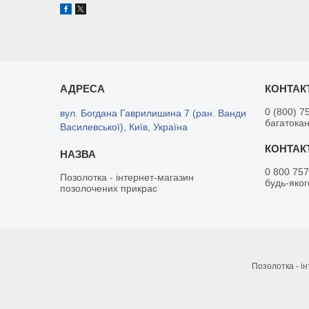
0 (800) 7
вул. Богдана Гаврилишина 7 (ран. Ванди
багатока
Василевської), Київ, Україна
0 800 757
Позолотка - інтернет-магазин
будь-яког
позолочених прикрас