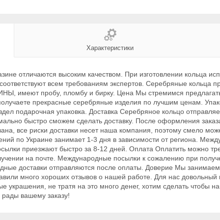
Характеристики
зине отличаются высоким качеством. При изготовлении кольца исп
и соответствуют всем требованиям экспертов. Серебряные кольца
меют пробу, пломбу и бирку. Цена Мы стремимся предлагать 
лучаете прекрасные серебряные изделия по лучшим ценам. Упаков
здел подарочная упаковка. Доставка Серебряное кольцо отправляем
мально быстро сможем сделать доставку. После оформления заказа
ана, все риски доставки несет наша компания, поэтому смело може
ний по Украине занимает 1-3 дня в зависимости от региона. Между
посылки приезжают быстро за 8-12 дней. Оплата Оплатить можно т
учении на почте. Международные посылки к сожалению при получен
ародные доставки отправляются после оплаты. Доверие Мы занима
тавили много хороших отзывов о нашей работе. Для нас довольный
е украшения, не тратя на это много денег, хотим сделать чтобы 
 рады вашему заказу!