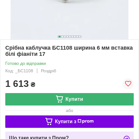
Срібна каблучка БС1108 ширина 6 мм вставка
білі фіаніти 17
Готово до відправки
Код: _БС1108
Роздріб
1 613
₴
Купити
або
Купити з
Що таке купити з Пром?