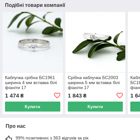
Подібні товари компанії
Каблучка срібна БС1961
Срібна каблучка БС2003
Кабл
ширина 4 мм вставка білі
ширина 5 мм вставка білі
БС18
фіаніти 17
фіаніти 17
фіан
1 474
1 843
1 6
₴
₴
Купити
Купити
Про нас
99% позитивних з 363 відгуків за рік