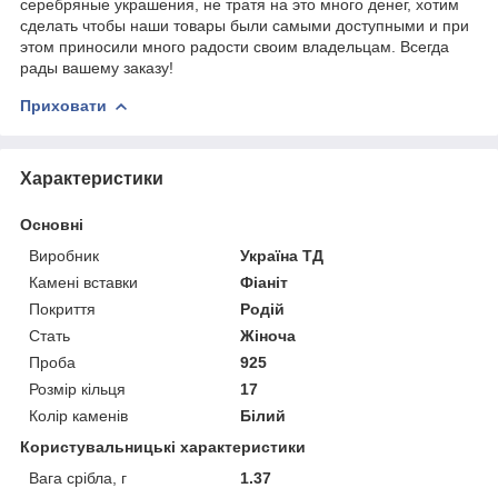
серебряные украшения, не тратя на это много денег, хотим
сделать чтобы наши товары были самыми доступными и при
этом приносили много радости своим владельцам. Всегда
рады вашему заказу!
Приховати
Характеристики
Основні
Виробник
Україна ТД
Камені вставки
Фіаніт
Покриття
Родій
Стать
Жіноча
Проба
925
Розмір кільця
17
Колір каменів
Білий
Користувальницькі характеристики
Вага срібла, г
1.37