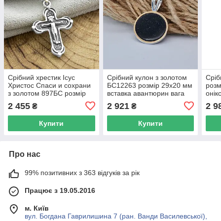
Срібний хрестик Ісус
Срібний кулон з золотом
Сріб
Христос Спаси и сохрани
БС12263 розмір 29х20 мм
розм
з золотом 897БС розмір
вставка авантюрин вага
онік
29х16 мм вага 2.6 г
2.82 г
2 455
2 921
2 9
₴
₴
Купити
Купити
Про нас
99% позитивних з 363 відгуків за рік
Працює з 19.05.2016
м. Київ
вул. Богдана Гаврилишина 7 (ран. Ванди Василевської),