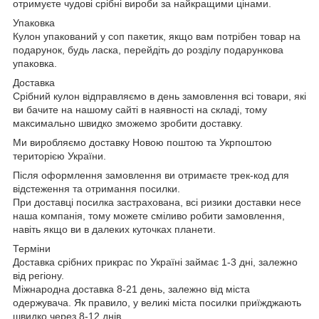
отримуєте чудові срібні вироби за найкращими цінами.
Упаковка
Кулон упакований у соп пакетик, якщо вам потрібен товар на
подарунок, будь ласка, перейдіть до розділу подарункова
упаковка.
Доставка
Срібний кулон відправляємо в день замовлення всі товари, які
ви бачите на нашому сайті в наявності на складі, тому
максимально швидко зможемо зробити доставку.
Ми виробляємо доставку Новою поштою та Укрпоштою
територією України.
Після оформлення замовлення ви отримаєте трек-код для
відстеження та отримання посилки.
При доставці посилка застрахована, всі ризики доставки несе
наша компанія, тому можете сміливо робити замовлення,
навіть якщо ви в далеких куточках планети.
Терміни
Доставка срібних прикрас по Україні займає 1-3 дні, залежно
від регіону.
Міжнародна доставка 8-21 день, залежно від міста
одержувача. Як правило, у великі міста посилки приїжджають
швидко через 8-12 днів.