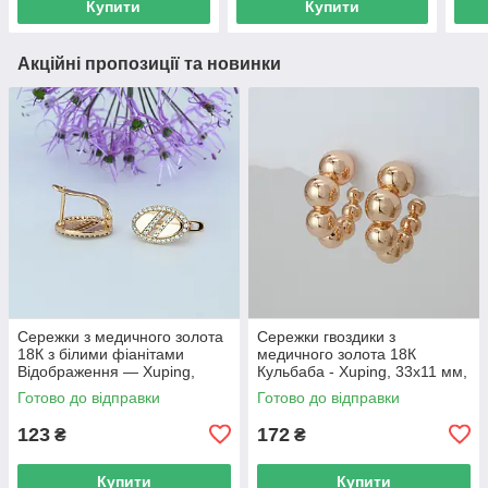
Купити
Купити
Акційні пропозиції та новинки
Сережки з медичного золота
Сережки гвоздики з
18К з білими фіанітами
медичного золота 18К
Відображення — Xuping,
Кульбаба - Xuping, 33х11 мм,
15×9 мм, 2.8 г, арт. 59402
8 г, арт. 59404
Готово до відправки
Готово до відправки
123
172
₴
₴
Купити
Купити