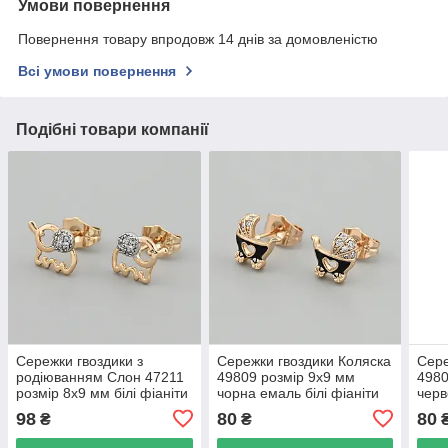
Умови повернення
Повернення товару впродовж 14 днів за домовленістю
Всі умови повернення
Подібні товари компанії
Сережки гвоздики з
Сережки гвоздики Коляска
Сере
родіюванням Слон 47211
49809 розмір 9х9 мм
4980
розмір 8х9 мм білі фіаніти
чорна емаль білі фіаніти
черв
вага 1.2 г позолота 18К
вага 1.5 г позолота 18К
фіан
98
80
80
₴
₴
позо