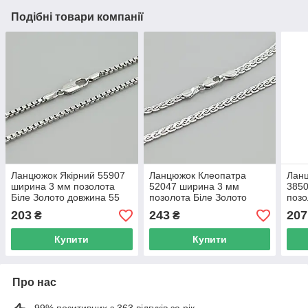
Подібні товари компанії
Ланцюжок Якірний 55907
Ланцюжок Клеопатра
Ланц
ширина 3 мм позолота
52047 ширина 3 мм
385
Біле Золото довжина 55
позолота Біле Золото
позо
довжина 55
довж
203
243
207
₴
₴
Купити
Купити
Про нас