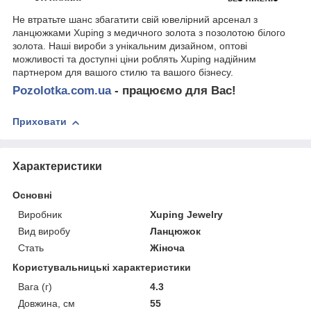
Не втратьте шанс збагатити свій ювелірний арсенал з
ланцюжками Xuping з медичного золота з позолотою білого
золота. Наші вироби з унікальним дизайном, оптові
можливості та доступні ціни роблять Xuping надійним
партнером для вашого стилю та вашого бізнесу.
Pozolotka.com.ua
- працюємо для Вас!
Приховати
Характеристики
Основні
Виробник
Xuping Jewelry
Вид виробу
Ланцюжок
Стать
Жіноча
Користувальницькі характеристики
Вага (г)
4.3
Довжина, см
55