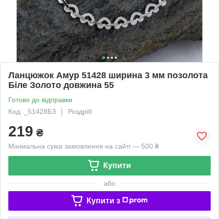
Ланцюжок Амур 51428 ширина 3 мм позолота
Біле Золото довжина 55
Готово до відправки
Код: _51428БЗ
Роздріб
219
₴
Мінімальна сума замовлення на сайті — 500 ₴
Купити
або
Купити з