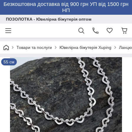
Безкоштовна доставка від 900 грн УП від 1500 грн
НП
ПОЗОЛОТКА - Ювелірна біжутерія оптом
Товари та послуги
Ювелірна біжутерія Xuping
Ланцюж
55 см