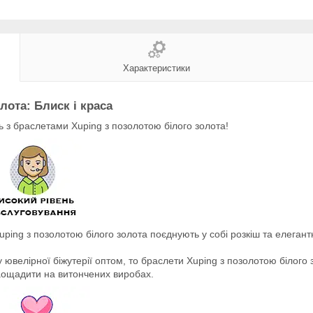
Характеристики
лота: Блиск і краса
ь з браслетами Xuping з позолотою білого золота!
uping з позолотою білого золота поєднують у собі розкіш та елегантн
 ювелірної біжутерії оптом, то браслети Xuping з позолотою білого 
аощадити на витончених виробах.