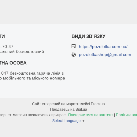
5-70-47
https://pozolotka.com.ua/
нальний безкоштовний
pozolotkashop@gmail.com
 047 безкоштовна гаряча лінія з
о мобільного та міського номера
Сайт створений на маркетплейсі
Prom.ua
Продавець на Bigl.ua
Позолотка - інтернет-магазин позолочених прикрас |
Поскаржитися на контент
|
Політика ко
Select Language
▼