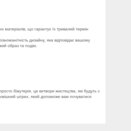
х матеріалів, що гарантує їх тривалий термін
ізноманітність дизайну, яка відповідає вашому
який образ та подію.
росто біжутерія, це витвори мистецтва, які будуть з
розкішний штрих, який допоможе вам почуватися