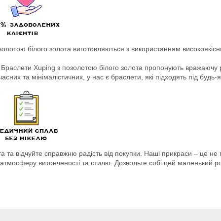
озолотою білого золота виготовляються з використанням високоякісни
: Браслети Xuping з позолотою білого золота пропонують вражаючу р
асних та мінімалістичних, у нас є браслети, які підходять під будь-
 та відчуйте справжню радість від покупки. Наші прикраси – це не п
с атмосферу витонченості та стилю. Дозвольте собі цей маленький 