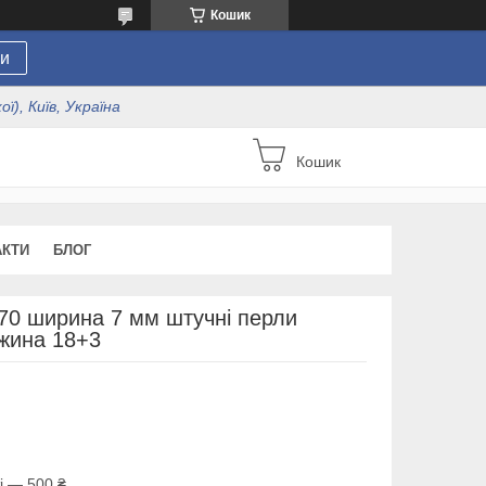
Кошик
и
ї), Київ, Україна
Кошик
АКТИ
БЛОГ
70 ширина 7 мм штучні перли
жина 18+3
і — 500 ₴