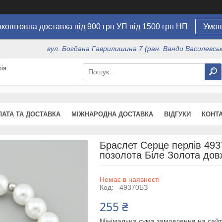
коштовна доставка від 900 грн УП від 1500 грн НП
Умов
вул. Богдана Гаврилишина 7 (ран. Ванди Василевсько
ія
ЛАТА ТА ДОСТАВКА
МІЖНАРОДНА ДОСТАВКА
ВІДГУКИ
КОНТ
Браслет Серце перлів 493
позолота Біле Золота дов
Немає в наявності
Код:
_49370БЗ
255 ₴
Мінімальна сума замовлення на сайт