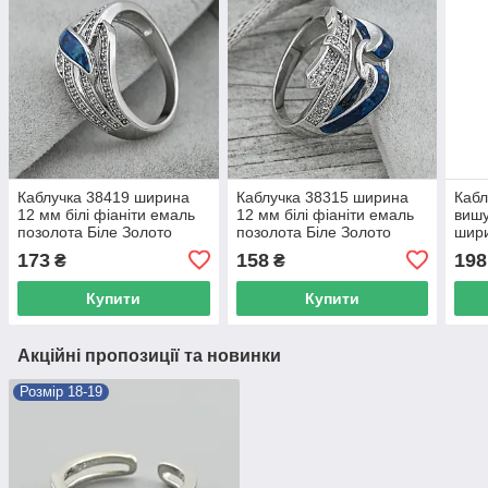
Каблучка 38419 ширина
Каблучка 38315 ширина
Кабл
12 мм білі фіаніти емаль
12 мм білі фіаніти емаль
вишу
позолота Біле Золото
позолота Біле Золото
шири
розмір 17
розмір 17
позо
173
158
198
₴
₴
Купити
Купити
Акційні пропозиції та новинки
Розмір 18-19