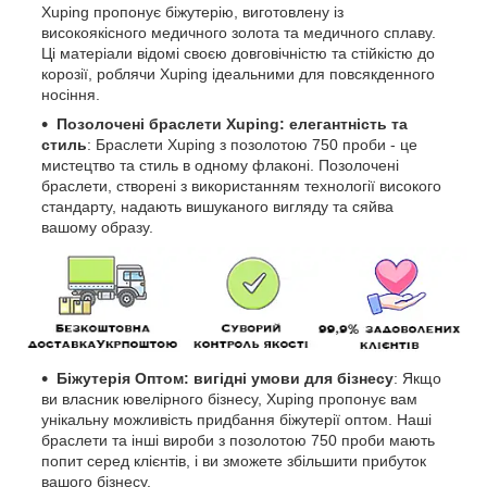
Xuping пропонує біжутерію, виготовлену із
високоякісного медичного золота та медичного сплаву.
Ці матеріали відомі своєю довговічністю та стійкістю до
корозії, роблячи Xuping ідеальними для повсякденного
носіння.
Позолочені браслети Xuping: елегантність та
стиль
: Браслети Xuping з позолотою 750 проби - це
мистецтво та стиль в одному флаконі. Позолочені
браслети, створені з використанням технології високого
стандарту, надають вишуканого вигляду та сяйва
вашому образу.
Біжутерія Оптом: вигідні умови для бізнесу
: Якщо
ви власник ювелірного бізнесу, Xuping пропонує вам
унікальну можливість придбання біжутерії оптом. Наші
браслети та інші вироби з позолотою 750 проби мають
попит серед клієнтів, і ви зможете збільшити прибуток
вашого бізнесу.