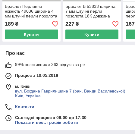
Браслет Перлинна
Браслет В 53833 ширина
Брас
ніжність 49036 ширина 4
7 мм штучні перли
шири
мм штучні перли позолота
позолота 18К довжина
перл
Біле Золото довжина 17+3
17+3
довж
189
227
167
₴
₴
Купити
Купити
Про нас
99% позитивних з 363 відгуків за рік
Працює з 19.05.2016
м. Київ
вул. Богдана Гаврилишина 7 (ран. Ванди Василевської),
Київ, Україна
Контакти
Сьогодні працює з 09:00 до 17:30
Показати весь графік роботи