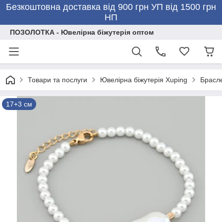
Безкоштовна доставка від 900 грн УП від 1500 грн
НП
ПОЗОЛОТКА - Ювелірна біжутерія оптом
Товари та послуги
Ювелірна біжутерія Xuping
Брасле
17+3 см