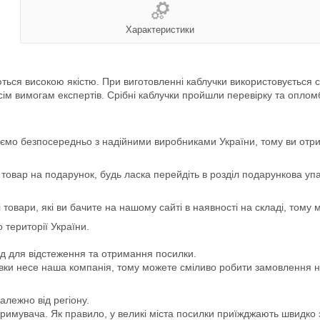
Характеристики
ються високою якістю. При виготовленні каблучки використовується с
 усім вимогам експертів. Срібні каблучки пройшли перевірку та 
мо безпосередньо з надійними виробниками України, тому ви отрим
 товар на подарунок, будь ласка перейдіть в розділ подарункова уп
і товари, які ви бачите на нашому сайті в наявності на складі, том
території України.
д для відстеження та отримання посилки.
авки несе наша компанія, тому можете сміливо робити замовлення н
алежно від регіону.
римувача. Як правило, у великі міста посилки приїжджають швидко з