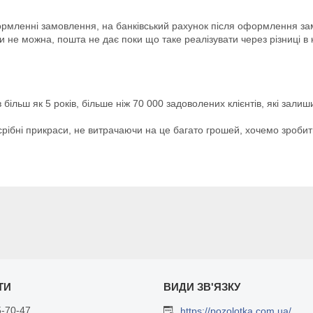
мленні замовлення, на банківський рахунок після оформлення зам
и не можна, пошта не дає поки що таке реалізувати через різниці в
льш як 5 років, більше ніж 70 000 задоволених клієнтів, які залиш
 срібні прикраси, не витрачаючи на це багато грошей, хочемо зроб
5-70-47
https://pozolotka.com.ua/