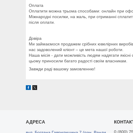
Оплата
Оплатити можна трьома способами: онлайн при офор
Міжнародні посилки, на жаль, при отриманні сплатит
після оплати.
Довіра
Ми займаємося продажем срібних ювелірних виробів бі
нас задоволений клієнт – це мета нашої роботи.
Наша місія - дати можливість людям надягати якісні
цьому приносили багато радості своїм власникам.
Завжди раді вашому замовленню!
0 (800) 7
вул. Богдана Гаврилишина 7 (ран. Ванди