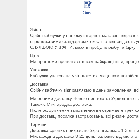
Опис
Якість
Срібні каблучки у нашому інтернет-магазині відрізня
європейськими стандартами якості та відповідають
СЛУЖБОЮ УКРАЇНИ, мають пробу, пломбу та бірку.
Ціна
Ми прагнемо пропонувати вам найкращі ціни, працює
Упаковка
Каблучка упакована у зіп пакетик, якщо вам потрібен
Доставка
Срібну каблучку відправляємо в день замовлення, вс
Ми робимо доставку Новою поштою та Укрпоштою по 
Також є Міжнародна доставка.
Після оформлення замовлення ви отримаєте трек ко
При доставці посилка застрахована, всі ризики дост
Терміни
Доставка срібних прикрас по Україні займає 1-3 дні, з
Міжнародна доставка 8-21 день, залежно від міста от