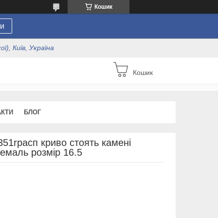
Кошик
и
ї), Київ, Україна
Кошик
АКТИ
БЛОГ
351rрасп криво стоять камені
 емаль розмір 16.5