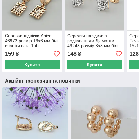
Сережки підвіски Аліса
Сережки гвоздики з
Сере
46972 розмір 19х6 мм білі
родіюванням Діаманти
Пелю
фіаніти вага 1.4 г
49243 розмір 8х8 мм білі
15х1
позолота 18К
фіаніти вага 1.5 г
3.5 
159
148
128
₴
₴
позолота 18К
Купити
Купити
Акційні пропозиції та новинки