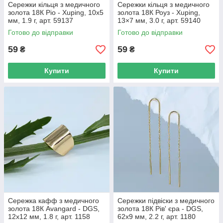
Сережки кільця з медичного
Сережки кільця з медичного
золота 18К Ріо - Xuping, 10х5
золота 18К Роуз - Xuping,
мм, 1.9 г, арт. 59137
13×7 мм, 3.0 г, арт. 59140
Готово до відправки
Готово до відправки
59
59
₴
₴
Купити
Купити
Сережка кафф з медичного
Сережки підвіски з медичного
золота 18К Avangard - DGS,
золота 18К Рів' єра - DGS,
12х12 мм, 1.8 г, арт. 1158
62х9 мм, 2.2 г, арт. 1180