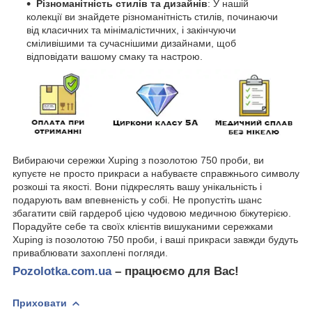
Різноманітність стилів та дизайнів
: У нашій
колекції ви знайдете різноманітність стилів, починаючи
від класичних та мінімалістичних, і закінчуючи
сміливішими та сучаснішими дизайнами, щоб
відповідати вашому смаку та настрою.
Вибираючи сережки Xuping з позолотою 750 проби, ви
купуєте не просто прикраси а набуваєте справжнього символу
розкоші та якості. Вони підкреслять вашу унікальність і
подарують вам впевненість у собі. Не пропустіть шанс
збагатити свій гардероб цією чудовою медичною біжутерією.
Порадуйте себе та своїх клієнтів вишуканими сережками
Xuping із позолотою 750 проби, і ваші прикраси завжди будуть
приваблювати захоплені погляди.
Pozolotka.com.ua
– працюємо для Вас!
Приховати