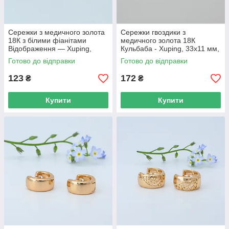
Сережки з медичного золота
Сережки гвоздики з
18К з білими фіанітами
медичного золота 18К
Відображення — Xuping,
Кульбаба - Xuping, 33х11 мм,
15×9 мм, 2.8 г, арт. 59402
8 г, арт. 59404
Готово до відправки
Готово до відправки
123
172
₴
₴
Купити
Купити