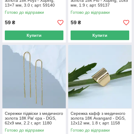
золота 18К Роуз - Xuping,
золота 18К Ріо - Xuping, 10х5
13×7 мм, 3.0 г, арт. 59140
мм, 1.9 г, арт. 59137
Готово до відправки
Готово до відправки
59
59
₴
₴
Купити
Купити
Сережки підвіски з медичного
Сережка кафф з медичного
золота 18К Рів' єра - DGS,
золота 18К Avangard - DGS,
62х9 мм, 2.2 г, арт. 1180
12х12 мм, 1.8 г, арт. 1158
Готово до відправки
Готово до відправки