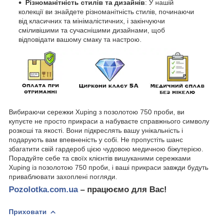
Різноманітність стилів та дизайнів
: У нашій
колекції ви знайдете різноманітність стилів, починаючи
від класичних та мінімалістичних, і закінчуючи
сміливішими та сучаснішими дизайнами, щоб
відповідати вашому смаку та настрою.
Вибираючи сережки Xuping з позолотою 750 проби, ви
купуєте не просто прикраси а набуваєте справжнього символу
розкоші та якості. Вони підкреслять вашу унікальність і
подарують вам впевненість у собі. Не пропустіть шанс
збагатити свій гардероб цією чудовою медичною біжутерією.
Порадуйте себе та своїх клієнтів вишуканими сережками
Xuping із позолотою 750 проби, і ваші прикраси завжди будуть
приваблювати захоплені погляди.
Pozolotka.com.ua
– працюємо для Вас!
Приховати