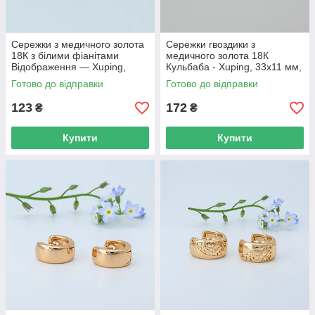
Сережки з медичного золота
Сережки гвоздики з
18К з білими фіанітами
медичного золота 18К
Відображення — Xuping,
Кульбаба - Xuping, 33х11 мм,
15×9 мм, 2.8 г, арт. 59402
8 г, арт. 59404
Готово до відправки
Готово до відправки
123
172
₴
₴
Купити
Купити