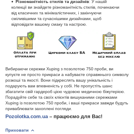
Різноманітність стилів та дизайнів
: У нашій
колекції ви знайдете різноманітність стилів, починаючи
від класичних та мінімалістичних, і закінчуючи
сміливішими та сучаснішими дизайнами, щоб
відповідати вашому смаку та настрою.
Вибираючи сережки Xuping з позолотою 750 проби, ви
купуєте не просто прикраси а набуваєте справжнього символу
розкоші та якості. Вони підкреслять вашу унікальність і
подарують вам впевненість у собі. Не пропустіть шанс
збагатити свій гардероб цією чудовою медичною біжутерією.
Порадуйте себе та своїх клієнтів вишуканими сережками
Xuping із позолотою 750 проби, і ваші прикраси завжди будуть
приваблювати захоплені погляди.
Pozolotka.com.ua
– працюємо для Вас!
Приховати