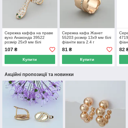
Сережка каффа на праве
Сережка кафа Жанет
Сере
вухо Анаконда 39522
55203 розмір 13х9 мм білі
4719
розмір 25х9 мм білі
фіаніти вага 2.4 г
фіан
фіаніти вага 1.6 г
позолота 18К
вага
107
81
82
₴
₴
позолота 18К
Купити
Купити
Акційні пропозиції та новинки