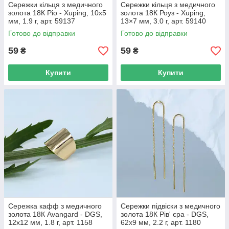
Сережки кільця з медичного
Сережки кільця з медичного
золота 18К Ріо - Xuping, 10х5
золота 18К Роуз - Xuping,
мм, 1.9 г, арт. 59137
13×7 мм, 3.0 г, арт. 59140
Готово до відправки
Готово до відправки
59
59
₴
₴
Купити
Купити
Сережка кафф з медичного
Сережки підвіски з медичного
золота 18К Avangard - DGS,
золота 18К Рів' єра - DGS,
12х12 мм, 1.8 г, арт. 1158
62х9 мм, 2.2 г, арт. 1180