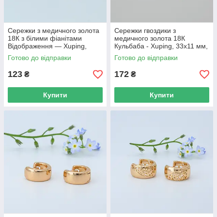
Сережки з медичного золота
Сережки гвоздики з
18К з білими фіанітами
медичного золота 18К
Відображення — Xuping,
Кульбаба - Xuping, 33х11 мм,
15×9 мм, 2.8 г, арт. 59402
8 г, арт. 59404
Готово до відправки
Готово до відправки
123
172
₴
₴
Купити
Купити