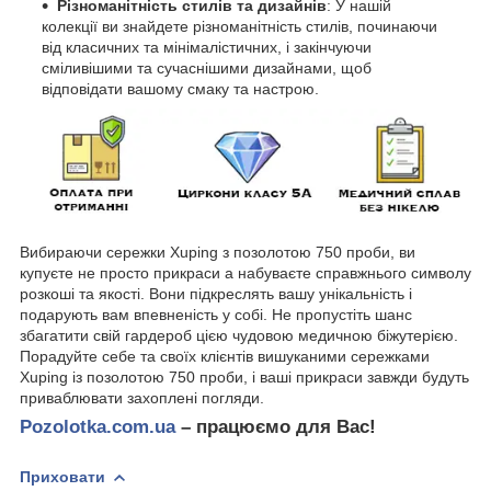
Різноманітність стилів та дизайнів
: У нашій
колекції ви знайдете різноманітність стилів, починаючи
від класичних та мінімалістичних, і закінчуючи
сміливішими та сучаснішими дизайнами, щоб
відповідати вашому смаку та настрою.
Вибираючи сережки Xuping з позолотою 750 проби, ви
купуєте не просто прикраси а набуваєте справжнього символу
розкоші та якості. Вони підкреслять вашу унікальність і
подарують вам впевненість у собі. Не пропустіть шанс
збагатити свій гардероб цією чудовою медичною біжутерією.
Порадуйте себе та своїх клієнтів вишуканими сережками
Xuping із позолотою 750 проби, і ваші прикраси завжди будуть
приваблювати захоплені погляди.
Pozolotka.com.ua
– працюємо для Вас!
Приховати