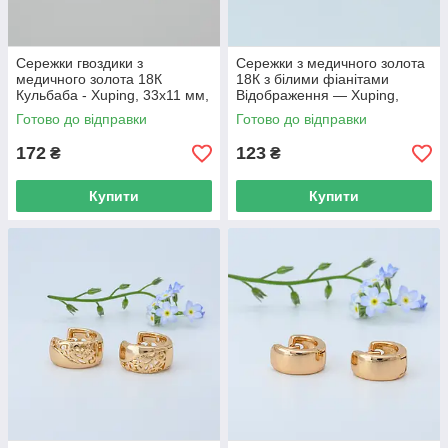
Сережки гвоздики з
Сережки з медичного золота
медичного золота 18К
18К з білими фіанітами
Кульбаба - Xuping, 33х11 мм,
Відображення — Xuping,
8 г, арт. 59404
15×9 мм, 2.8 г, арт. 59402
Готово до відправки
Готово до відправки
172
123
₴
₴
Купити
Купити