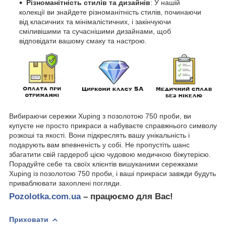
Різноманітність стилів та дизайнів
: У нашій
колекції ви знайдете різноманітність стилів, починаючи
від класичних та мінімалістичних, і закінчуючи
сміливішими та сучаснішими дизайнами, щоб
відповідати вашому смаку та настрою.
Вибираючи сережки Xuping з позолотою 750 проби, ви
купуєте не просто прикраси а набуваєте справжнього символу
розкоші та якості. Вони підкреслять вашу унікальність і
подарують вам впевненість у собі. Не пропустіть шанс
збагатити свій гардероб цією чудовою медичною біжутерією.
Порадуйте себе та своїх клієнтів вишуканими сережками
Xuping із позолотою 750 проби, і ваші прикраси завжди будуть
приваблювати захоплені погляди.
Pozolotka.com.ua
– працюємо для Вас!
Приховати