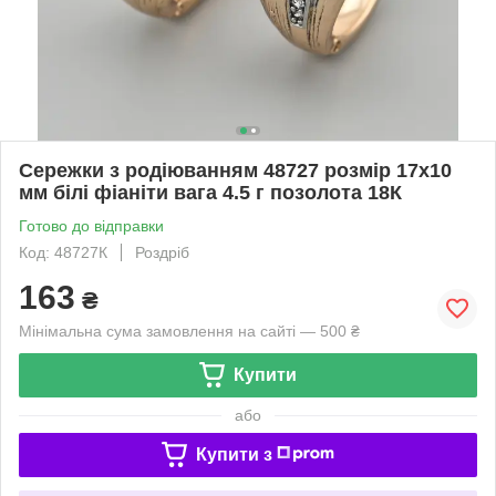
Сережки з родіюванням 48727 розмір 17х10
мм білі фіаніти вага 4.5 г позолота 18К
Готово до відправки
Код: 48727К
Роздріб
163
₴
Мінімальна сума замовлення на сайті — 500 ₴
Купити
або
Купити з