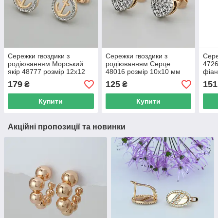
Сережки гвоздики з
Сережки гвоздики з
Сере
родіюванням Морський
родіюванням Серце
4726
якір 48777 розмір 12х12
48016 розмір 10х10 мм
фіан
мм білі фіаніти вага 1.8 г
білі фіаніти вага 2.5 г
позо
179
125
151
₴
₴
позолота 18К
позолота 18К
Купити
Купити
Акційні пропозиції та новинки