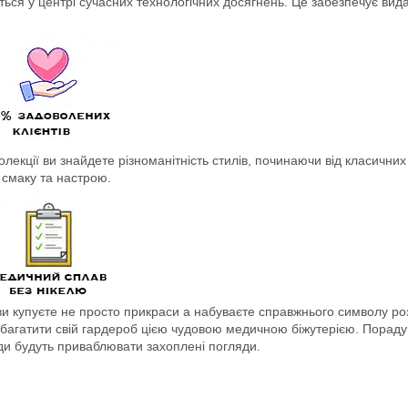
ься у центрі сучасних технологічних досягнень. Це забезпечує вид
колекції ви знайдете різноманітність стилів, починаючи від класичних
смаку та настрою.
 купуєте не просто прикраси а набуваєте справжнього символу розко
 збагатити свій гардероб цією чудовою медичною біжутерією. Пораду
жди будуть приваблювати захоплені погляди.