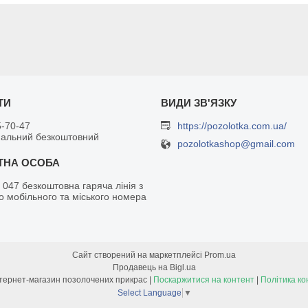
5-70-47
https://pozolotka.com.ua/
нальний безкоштовний
pozolotkashop@gmail.com
 047 безкоштовна гаряча лінія з
о мобільного та міського номера
Сайт створений на маркетплейсі
Prom.ua
Продавець на Bigl.ua
Позолотка - інтернет-магазин позолочених прикрас |
Поскаржитися на контент
|
Політика ко
Select Language
▼