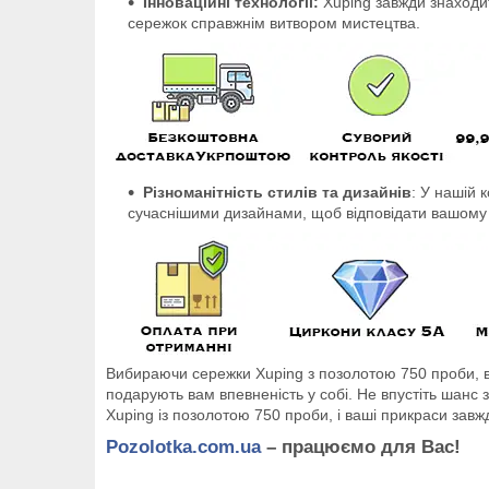
Інноваційні технології:
Xuping завжди знаходит
сережок справжнім витвором мистецтва.
Різноманітність стилів та дизайнів
: У нашій 
сучаснішими дизайнами, щоб відповідати вашому 
Вибираючи сережки Xuping з позолотою 750 проби, ви
подарують вам впевненість у собі. Не впустіть шанс
Xuping із позолотою 750 проби, і ваші прикраси зав
Pozolotka.com.ua
–
працюємо для Вас!