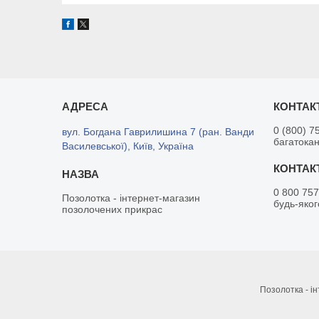
0 (800) 7
вул. Богдана Гаврилишина 7 (ран. Ванди
багатока
Василевської), Київ, Україна
0 800 757
Позолотка - інтернет-магазин
будь-яког
позолочених прикрас