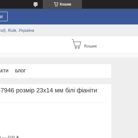
Кошик
и
ї), Київ, Україна
Кошик
АКТИ
БЛОГ
7946 розмір 23х14 мм білі фіаніти
і — 500 ₴