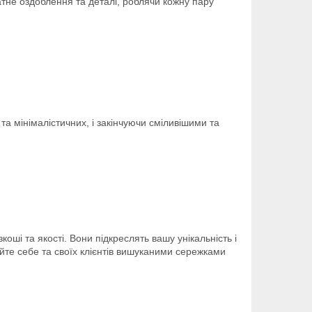
атне оздоблення та деталі, роблячи кожну пару
 та мінімалістичних, і закінчуючи сміливішими та
ші та якості. Вони підкреслять вашу унікальність і
йте себе та своїх клієнтів вишуканими сережками