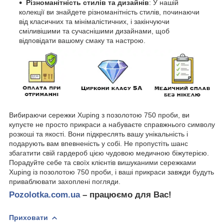
Різноманітність стилів та дизайнів
: У нашій
колекції ви знайдете різноманітність стилів, починаючи
від класичних та мінімалістичних, і закінчуючи
сміливішими та сучаснішими дизайнами, щоб
відповідати вашому смаку та настрою.
Вибираючи сережки Xuping з позолотою 750 проби, ви
купуєте не просто прикраси а набуваєте справжнього символу
розкоші та якості. Вони підкреслять вашу унікальність і
подарують вам впевненість у собі. Не пропустіть шанс
збагатити свій гардероб цією чудовою медичною біжутерією.
Порадуйте себе та своїх клієнтів вишуканими сережками
Xuping із позолотою 750 проби, і ваші прикраси завжди будуть
приваблювати захоплені погляди.
Pozolotka.com.ua
– працюємо для Вас!
Приховати