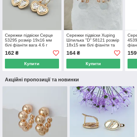
Сережки підвіски Серце
Сережки підвіски Xuping
Сере
53295 розмір 19х16 мм
Шпилька "D" 58121 розмір
4539
білі фіаніти вага 4.6 г
18х15 мм білі фіаніти та
фіан
позолота 18К
місячний камінь вага 3.2 г
позо
162
164
159
₴
₴
позолота 18К
Купити
Купити
Акційні пропозиції та новинки