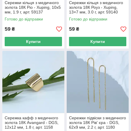
Сережки кільця з медичного
Сережки кільця з медичного
золота 18К Ріо - Xuping, 10х5
золота 18К Роуз - Xuping,
мм, 1.9 г, арт. 59137
13×7 мм, 3.0 г, арт. 59140
Готово до відправки
Готово до відправки
59
59
₴
₴
Купити
Купити
Сережка кафф з медичного
Сережки підвіски з медичного
золота 18К Avangard - DGS,
золота 18К Рів' єра - DGS,
12х12 мм, 1.8 г, арт. 1158
62х9 мм, 2.2 г, арт. 1180