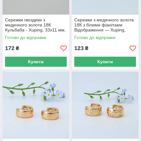
Сережки гвоздики з
Сережки з медичного золота
медичного золота 18К
18К з білими фіанітами
Кульбаба - Xuping, 33х11 мм,
Відображення — Xuping,
8 г, арт. 59404
15×9 мм, 2.8 г, арт. 59402
Готово до відправки
Готово до відправки
172
123
₴
₴
Купити
Купити